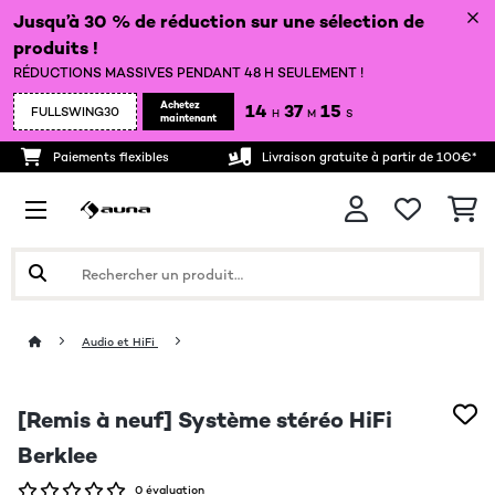
Jusqu’à 30 % de réduction sur une sélection de
produits !
RÉDUCTIONS MASSIVES PENDANT 48 H SEULEMENT !
Achetez
14
37
14
FULLSWING30
H
M
S
maintenant
Paiements flexibles
Livraison gratuite à partir de 100€*
Audio et HiFi
[Remis à neuf] Système stéréo HiFi
Berklee
0 évaluation