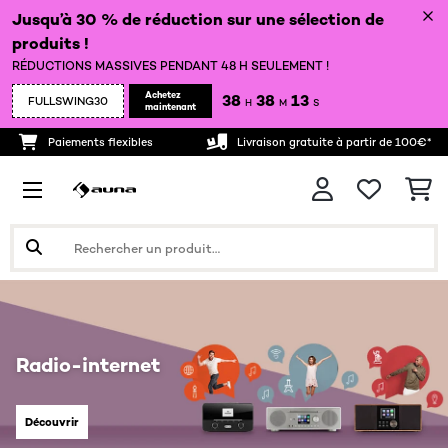
Jusqu’à 30 % de réduction sur une sélection de
produits !
RÉDUCTIONS MASSIVES PENDANT 48 H SEULEMENT !
Achetez
38
38
13
FULLSWING30
H
M
S
maintenant
Paiements flexibles
Livraison gratuite à partir de 100€*
Radio-internet
Découvrir