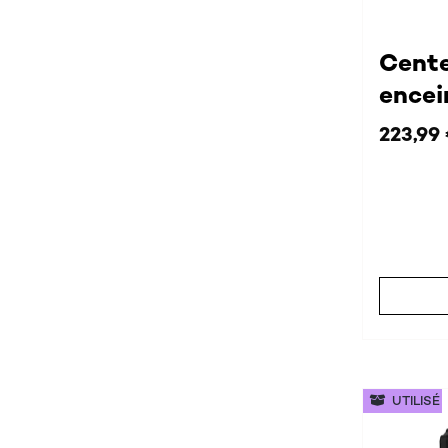
Cente
encei
223,99
UTILISÉ