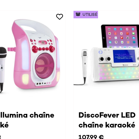
UTILISÉ
Illumina chaîne
DiscoFever LED
oké
chaîne karaoké
€
107,99 €