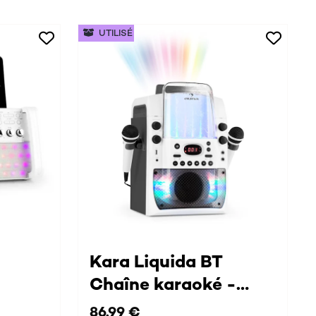
UTILISÉ
Kara Liquida BT
Chaîne karaoké -
blanc/gris
86,99 €