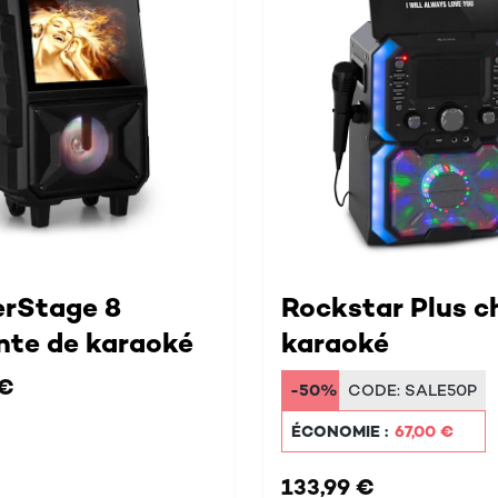
rStage 8
Rockstar Plus c
nte de karaoké
karaoké
 €
-50%
CODE:
SALE50P
ÉCONOMIE :
67,00 €
133,99 €