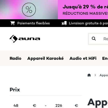
Jusqu’à 29 % de ré
RÉDUCTIONS MASSIVES
Paiements flexibles
Livraison gratuite à pa
Radio
Appareil Karaoké
Audio et HiFi
En
Appar
Prix
App
€
-
€