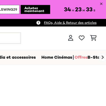
34
23
31
Achetez
LSWING29
maintenant
H
M
S
FAQs, Aide & Retour des articles
ia et accessoires
Home Cinémas
Offres
B-Stock