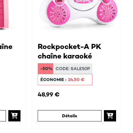
aîne
Rockpocket-A PK
chaîne karaoké
-50%
CODE:
SALE50P
ÉCONOMIE :
24,50 €
48,99 €
Détails