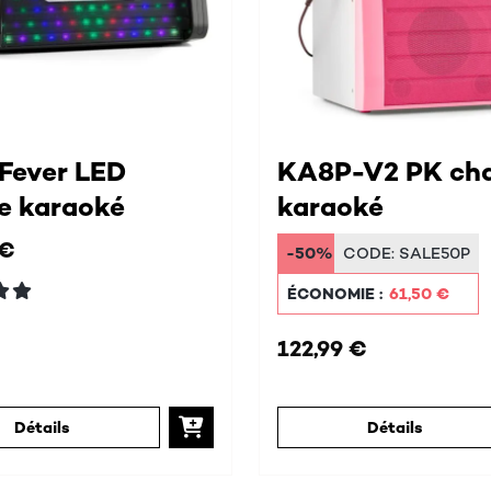
Fever LED
KA8P-V2 PK ch
e karaoké
karaoké
 €
-50%
CODE:
SALE50P
ÉCONOMIE :
61,50 €
122,99 €
Détails
Détails