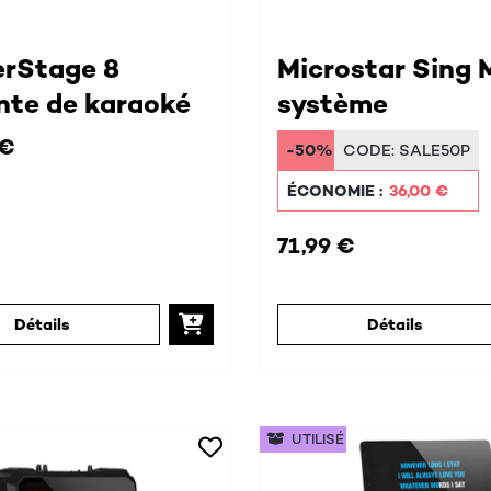
rStage 8
Microstar Sing 
nte de karaoké
système
 €
-50%
CODE:
SALE50P
ÉCONOMIE :
36,00 €
71,99 €
Détails
Détails
UTILISÉ