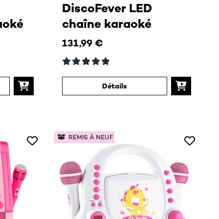
DiscoFever LED
aoké
chaîne karaoké
131,99 €
Détails
REMIS À NEUF