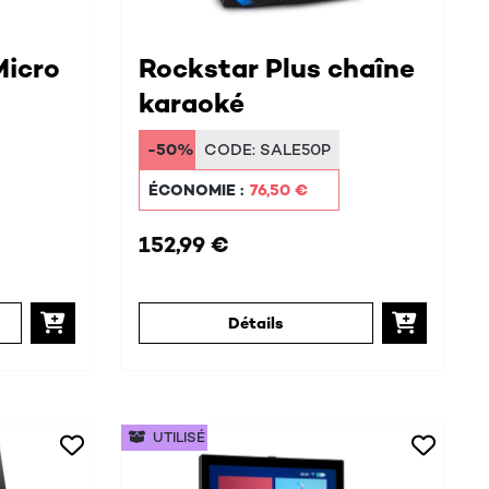
Micro
Rockstar Plus chaîne
karaoké
-50%
CODE:
SALE50P
ÉCONOMIE :
76,50 €
152,99 €
Détails
UTILISÉ