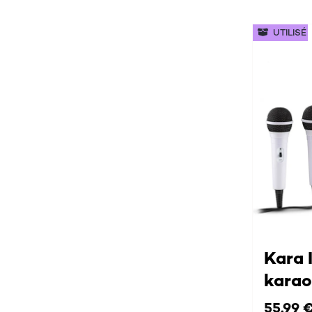
UTILISÉ
Kara 
kara
55,99 