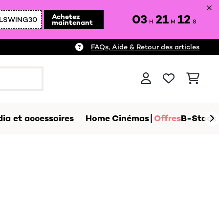
03
21
10
Achetez
LSWING30
maintenant
H
M
S
FAQs, Aide & Retour des articles
ia et accessoires
Home Cinémas
Offres
B-Stock