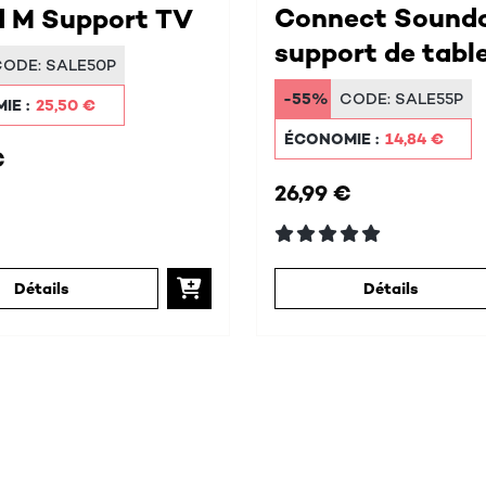
Connect Sound
 M Support TV
support de tabl
CODE:
SALE50P
-55%
CODE:
SALE55P
IE :
25,50 €
ÉCONOMIE :
14,84 €
€
26,99 €
Détails
Détails