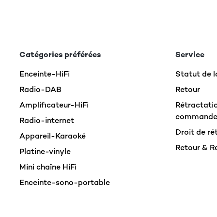
Catégories préférées
Service
Enceinte-HiFi
Statut de
Radio-DAB
Retour
Amplificateur-HiFi
Rétractatio
command
Radio-internet
Droit de ré
Appareil-Karaoké
Retour & 
Platine-vinyle
Mini chaîne HiFi
Enceinte-sono-portable