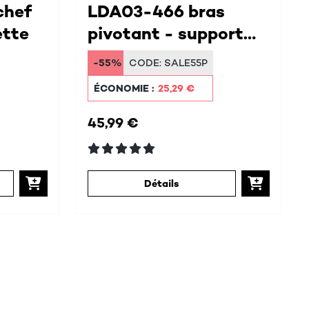
chef
LDA03-466 bras
ette
pivotant - support
mural
-55%
CODE:
SALE55P
ÉCONOMIE :
25,29 €
45,99 €
Détails