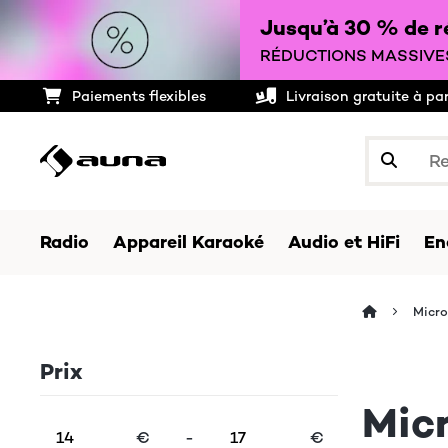
Jusqu’à 30 % de ré
RÉDUCTIONS MASSIVES
Paiements flexibles
Livraison gratuite à pa
Radio
Appareil Karaoké
Audio et HiFi
En
Micr
Prix
Mic
€
-
€