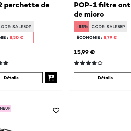
2 perchette de
POP-1 filtre ant
de micro
CODE:
SALE50P
-55%
CODE:
SALE55P
IE :
8,50 €
ÉCONOMIE :
8,79 €
€
15,99 €
Détails
Détails
 NEUF