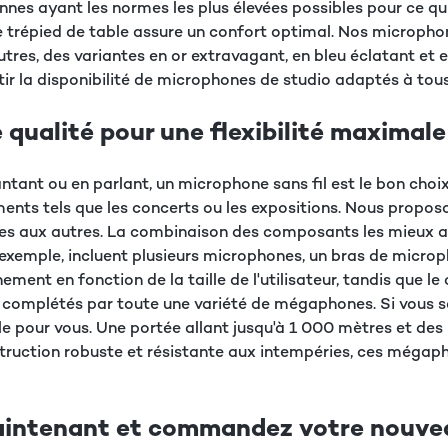
es ayant les normes les plus élevées possibles pour ce qui
t le trépied de table assure un confort optimal. Nos microp
tres, des variantes en or extravagant, en bleu éclatant et 
ir la disponibilité de microphones de studio adaptés à tous
 qualité pour une flexibilité maximale
ntant ou en parlant, un microphone sans fil est le bon choi
ements tels que les concerts ou les expositions. Nous prop
unes aux autres. La combinaison des composants les mieux a
xemple, incluent plusieurs microphones, un bras de microph
ment en fonction de la taille de l'utilisateur, tandis que l
 complétés par toute une variété de mégaphones. Si vous s
ale pour vous. Une portée allant jusqu'à 1 000 mètres et d
nstruction robuste et résistante aux intempéries, ces mégaph
 maintenant et commandez votre nouv