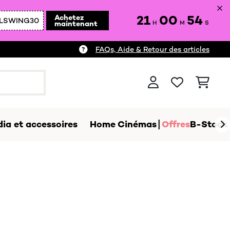
21
00
53
Achetez
LSWING30
maintenant
H
M
S
FAQs, Aide & Retour des articles
ia et accessoires
Home Cinémas
Offres
B-Stock