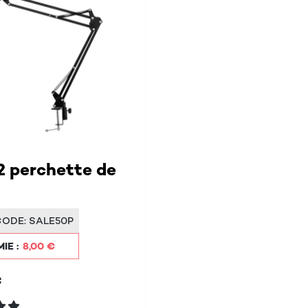
2 perchette de
CODE:
SALE50P
IE :
8,00 €
€