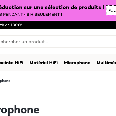
duction sur une sélection de produits !
FUL
 PENDANT 48 H SEULEMENT !
rtir de 100€*
ceinte HiFi
Matériel HiFi
Microphone
Multiméd
ophone
rophone