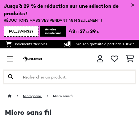
Jusqu’à 29 % de réduction sur une sélection de
produits !
RÉDUCTIONS MASSIVES PENDANT 48 H SEULEMENT !
Achetez
43
37
37
FULLSWING29
H
M
S
maintenant
Paiements flexibles
Livraison gratuite à partir de 100€*
Microphone
Micro sans fil
Micro sans fil