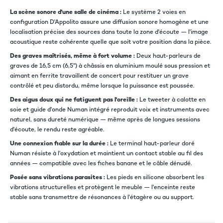
La scène sonore d'une salle de cinéma :
Le système 2 voies en
configuration D'Appolito assure une diffusion sonore homogène et une
localisation précise des sources dans toute la zone d'écoute — l'image
acoustique reste cohérente quelle que soit votre position dans la pièce.
Des graves maîtrisés, même à fort volume :
Deux haut-parleurs de
graves de 16,5 cm (6,5") à châssis en aluminium moulé sous pression et
aimant en ferrite travaillent de concert pour restituer un grave
contrôlé et peu distordu, même lorsque la puissance est poussée.
Des aigus doux qui ne fatiguent pas l'oreille :
Le tweeter à calotte en
soie et guide d'onde Numan intégré reproduit voix et instruments avec
naturel, sans dureté numérique — même après de longues sessions
d'écoute, le rendu reste agréable.
Une connexion fiable sur la durée :
Le terminal haut-parleur doré
Numan résiste à l'oxydation et maintient un contact stable au fil des
années — compatible avec les fiches banane et le câble dénudé.
Posée sans vibrations parasites :
Les pieds en silicone absorbent les
vibrations structurelles et protègent le meuble — l'enceinte reste
stable sans transmettre de résonances à l'étagère ou au support.