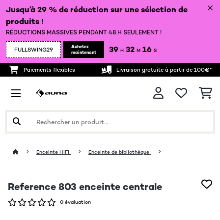
Jusqu’à 29 % de réduction sur une sélection de
produits !
RÉDUCTIONS MASSIVES PENDANT 48 H SEULEMENT !
Achetez
39
32
16
FULLSWING29
H
M
S
maintenant
Paiements flexibles
Livraison gratuite à partir de 100€*
Enceinte HiFi
Enceinte de bibliothèque
Reference 803 enceinte centrale
0 évaluation