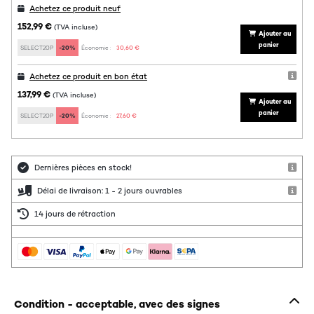
Achetez ce produit neuf
152,99 €
(TVA incluse)
Ajouter au
panier
SELECT20P
-20%
Économie :
30,60 €
Achetez ce produit en bon état
137,99 €
(TVA incluse)
Ajouter au
panier
SELECT20P
-20%
Économie :
27,60 €
Dernières pièces en stock!
Délai de livraison: 1 - 2 jours ouvrables
14 jours de rétraction
Condition - acceptable, avec des signes