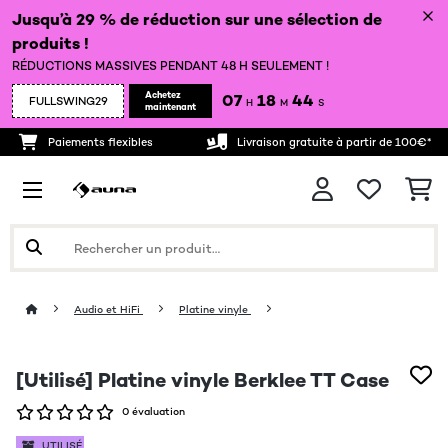
Jusqu’à 29 % de réduction sur une sélection de
produits !
RÉDUCTIONS MASSIVES PENDANT 48 H SEULEMENT !
Achetez
07
18
43
FULLSWING29
H
M
S
maintenant
Paiements flexibles
Livraison gratuite à partir de 100€*
Audio et HiFi
Platine vinyle
[Utilisé] Platine vinyle Berklee TT Case
0 évaluation
UTILISÉ