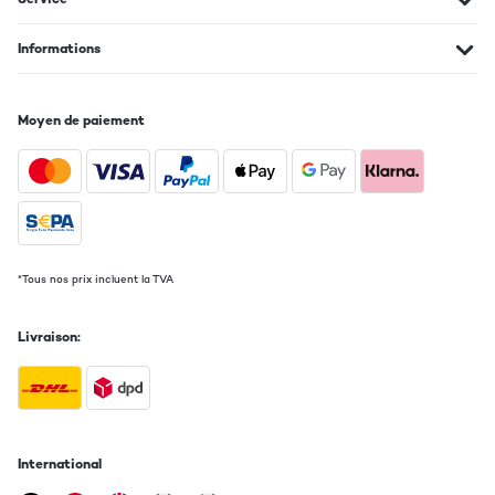
AVIS VÉRIFIÉ
13/09/2025
Informations
Puristisch und chic erfüllt dieser CD-Player aus deutscher
Produktion von einem sympathischen Berliner Unternehmen
auch die Ansprüche an eines Hi-Fi-Anlagen-Fans. Ich habe
Moyen de paiement
diesen Player mit einer Harman Kardon-Anlage kombiniert und
bin super zufrieden. Man muss nicht 600 bis 800 € ausgeben,
um einen guten Klang aus seiner CD zu zaubern. Das Gerät hat
ein ganz tolles Preis-Leistungs-Verhältnis, bietet alles, was man
braucht und kommt ohne unnötigen Schnickschnack aus.
Unbedingt weiterempfehlenswert!
Amazon-Benutzer
Traduire
*Tous nos prix incluent la TVA
AVIS VÉRIFIÉ
Livraison:
12/06/2025
Die fünf Sterne gebe ich wegen der Preis Leistung. Man darf hier
kein High Ende Gerät erwarten.Ich hab einen günstigen CD
Player Gesicht um im Zeitalter des Streaming hin und wieder Mal
eine CD abzuspielen. Und das macht er so wie er es soll. Das
International
Thema wie "keine Stopp Taste" oder mäßige FB würde hier ja
schon öfter angesprochen und ist somit bekannt. Für den Preis