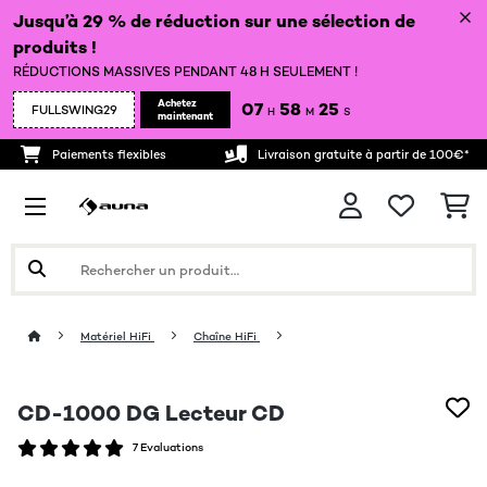
Jusqu’à 29 % de réduction sur une sélection de
produits !
RÉDUCTIONS MASSIVES PENDANT 48 H SEULEMENT !
Achetez
07
58
23
FULLSWING29
H
M
S
maintenant
Paiements flexibles
Livraison gratuite à partir de 100€*
Matériel HiFi
Chaîne HiFi
CD-1000 DG Lecteur CD
7 Evaluations