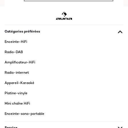
AVIS VÉRIFIÉ
12/11/2025
Der Player sieht sehr gut aus, die Wiedergabevon Tonträgern ist
einwandfrei. Er leistet bereits seit längerer Zeit in unserer Sauna
Catégories préférées
gute Dienste bei der Wiedergabe von Entspannungsmusik, und
das völlig problemlos.
Enceinte-HiFi
Amazon-Benutzer
Radio-DAB
Traduire
Amplificateur-HiFi
AVIS VÉRIFIÉ
Radio-internet
11/10/2025
Appareil-Karaoké
Gerät super für den Preis. Leider ist die Fernbedienung nicht zu
gebrauchen da sie nur das CD Fach Öffnet und Play funktioniert
Platine-vinyle
sonst nichts. Alles andere Top daher 5 Sterne
Mini chaîne HiFi
Amazon-Benutzer
Enceinte-sono-portable
Traduire
Service