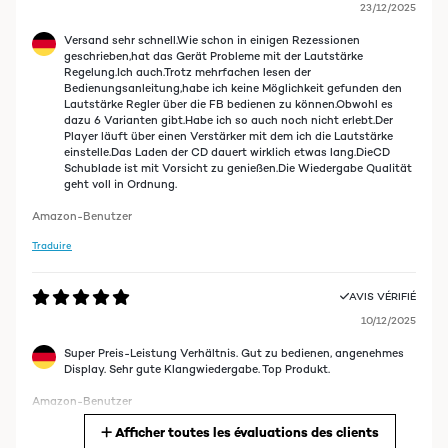
23/12/2025
Versand sehr schnell.Wie schon in einigen Rezessionen
geschrieben,hat das Gerät Probleme mit der Lautstärke
Regelung.Ich auch.Trotz mehrfachen lesen der
Bedienungsanleitung,habe ich keine Möglichkeit gefunden den
Lautstärke Regler über die FB bedienen zu können.Obwohl es
dazu 6 Varianten gibt.Habe ich so auch noch nicht erlebt.Der
Player läuft über einen Verstärker mit dem ich die Lautstärke
einstelle.Das Laden der CD dauert wirklich etwas lang.DieCD
Schublade ist mit Vorsicht zu genießen.Die Wiedergabe Qualität
geht voll in Ordnung.
Amazon-Benutzer
Traduire
AVIS VÉRIFIÉ
10/12/2025
Super Preis-Leistung Verhältnis. Gut zu bedienen, angenehmes
Display. Sehr gute Klangwiedergabe. Top Produkt.
Amazon-Benutzer
Afficher toutes les évaluations des clients
Traduire