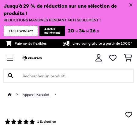
Jusqu’à 29 % de réduction sur une sélection de
produits !
RÉDUCTIONS MASSIVES PENDANT 48 H SEULEMENT !
Achetez
20
34
25
FULLSWING29
H
M
S
maintenant
Paiements flexibles
Livraison gratuite à partir de 100€*
Appareil Karaoké
1 Evaluation