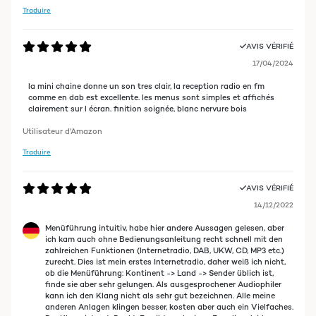
Traduire
AVIS VÉRIFIÉ
17/04/2024
la mini chaine donne un son tres clair, la reception radio en fm
comme en dab est excellente. les menus sont simples et affichés
clairement sur l écran. finition soignée, blanc nervure bois
Utilisateur d'Amazon
Traduire
AVIS VÉRIFIÉ
14/12/2022
Menüführung intuitiv, habe hier andere Aussagen gelesen, aber
ich kam auch ohne Bedienungsanleitung recht schnell mit den
zahlreichen Funktionen (Internetradio, DAB, UKW, CD, MP3 etc.)
zurecht. Dies ist mein erstes Internetradio, daher weiß ich nicht,
ob die Menüführung: Kontinent -> Land -> Sender üblich ist,
finde sie aber sehr gelungen. Als ausgesprochener Audiophiler
kann ich den Klang nicht als sehr gut bezeichnen. Alle meine
anderen Anlagen klingen besser, kosten aber auch ein Vielfaches.