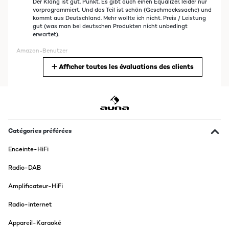
Der Klang ist gut. Punkt. Es gibt auch einen Equalizer, leider nur
vorprogrammiert. Und das Teil ist schön (Geschmackssache) und
kommt aus Deutschland. Mehr wollte ich nicht. Preis / Leistung
gut (was man bei deutschen Produkten nicht unbedingt
erwartet).
Amazon-Benutzer
Afficher toutes les évaluations des clients
Traduire
AVIS VÉRIFIÉ
22/04/2022
Por fin encuentro una minicadena que trae todas las funciones que
necesito para escuchar musicas en un solo dispositivo (Reproductor
Catégories préférées
de CD, Mp3, puerto USB, AUX, Radio-wifi y Bluetooth) en un aparato
pequeño y decorativo ya que se integra perfectamente con la
Enceinte-HiFi
decoración de mi hogar. Lo mejor sin duda es que se conecta
fácilmente a la red WI-FI de casa, lo que me permite escuchar
Radio-DAB
emisoras de radio por Internet, me viene genial por que la cobertura
de FM es muy mala en mi zona. El equipo trae una pantalla grande y
Amplificateur-HiFi
es muy intuitiva. Los altavoces incorporados se escucha muy alto y
nítido y no distorsionan. También viene genial el mando a distancia.
Como siempre grandes materiales de esta gran marca.
Radio-internet
Usuario/a de amazon
Appareil-Karaoké