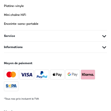
Traduire
Platine-vinyle
Mini chaîne HiFi
AVIS VÉRIFIÉ
29/11/2020
Enceinte-sono-portable
Nachdem ich seit Oktober wieder im Homeoffice hocke (dieses
Jahr ist einfach nur mehr zum Schmeissen), und im Wohnzimmer
Service
auf dem Esstisch sowi Esstischsessel zu laborieren echt keine
Dauerlösung ist (das geht nämlich echt ins Kreuz), hab ich nun
seit Kurzem ein eigenes Zimmer mit (fast) allem, was man fürs
Informations
anständige Arbeiten braucht,Zu meinem vollständigen
Homeoffice Glück fehlte nur mehr die passende akkustische
Untermalung - also musste ein entsprechendes Gerät ins
Haus.Gefühlt 1 Woche hab ich nach dem passenden Gerät
Moyen de paiement
gesucht, dass ja schon fast eine eierlegende Wollmilchsau sein
musste, denn meine Ansprüche sind schon recht hoch: Der Sound
und Radioempfang müssen passen, Bluetooth, USB Anschluss,
CD, Internetradio und im besten Fall ein SD Slot hättens sein
sollen - optisch sollte das Gerät auch was her machen und aber
nicht zu viel Platz einnehmen, zu viel kosten oder gar eine zu
lange Lieferzeit haben - wenn man sich mal entschieden hat,
dann will man das Teil ja am Besten gestern sein Eigen
nennen.Mit der auna Harvard IR Anlage wars eher Liebe auf den
*Tous nos prix incluent la TVA
2. Blick - davor hatte ich ein anderes Gerät bestellt, dass aber
leider nicht das gelbe vom Ei war - somit ging die Suche vom
Neuen los und ich entschied mich dann für dieses