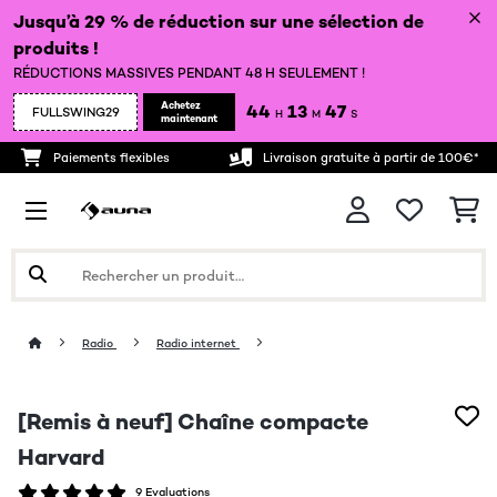
Jusqu’à 29 % de réduction sur une sélection de
produits !
RÉDUCTIONS MASSIVES PENDANT 48 H SEULEMENT !
Achetez
44
13
46
FULLSWING29
H
M
S
maintenant
Paiements flexibles
Livraison gratuite à partir de 100€*
Radio
Radio internet
[Remis à neuf] Chaîne compacte
Harvard
9 Evaluations