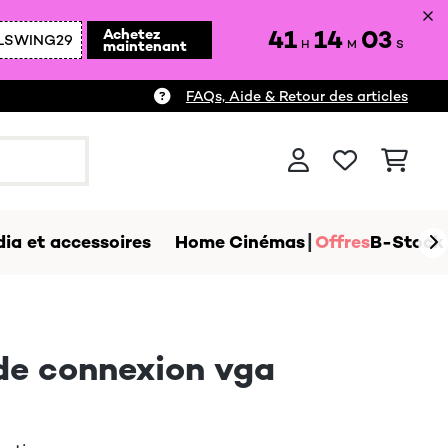
41
14
02
Achetez
LSWING29
maintenant
H
M
S
FAQs, Aide & Retour des articles
ia et accessoires
Home Cinémas
Offres
B-Stock
de connexion vga