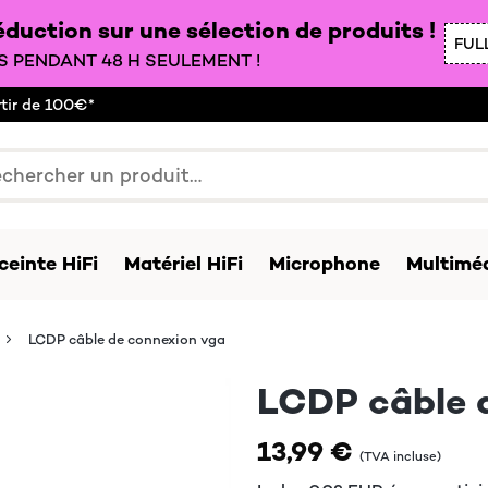
duction sur une sélection de produits !
FUL
 PENDANT 48 H SEULEMENT !
rtir de 100€*
ceinte HiFi
Matériel HiFi
Microphone
Multiméd
LCDP câble de connexion vga
LCDP câble 
13,99 €
(TVA incluse)