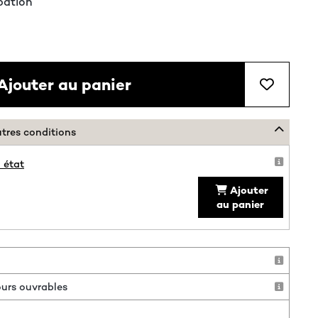
pation
Ajouter au panier
utres conditions
 état
Ajouter
au panier
jours ouvrables