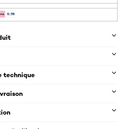
duit
e technique
ivraison
tion