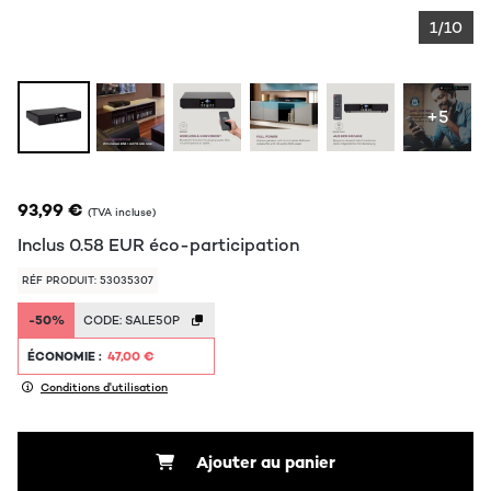
1/10
+5
93,99 €
(TVA incluse)
Inclus
0.58
EUR
éco-participation
RÉF PRODUIT: 53035307
-50%
CODE:
SALE50P
ÉCONOMIE :
47,00 €
Conditions d'utilisation
Ajouter au panier