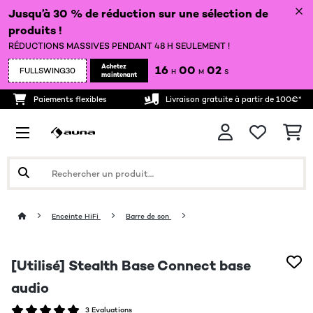
Jusqu’à 30 % de réduction sur une sélection de
produits !
RÉDUCTIONS MASSIVES PENDANT 48 H SEULEMENT !
Achetez
16
00
01
FULLSWING30
H
M
S
maintenant
Paiements flexibles
Livraison gratuite à partir de 100€*
Enceinte HiFi
Barre de son
[Utilisé] Stealth Base Connect base
audio
3 Evaluations