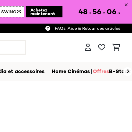
48
56
05
Achetez
LSWING29
maintenant
H
M
S
FAQs, Aide & Retour des articles
ia et accessoires
Home Cinémas
Offres
B-Stock