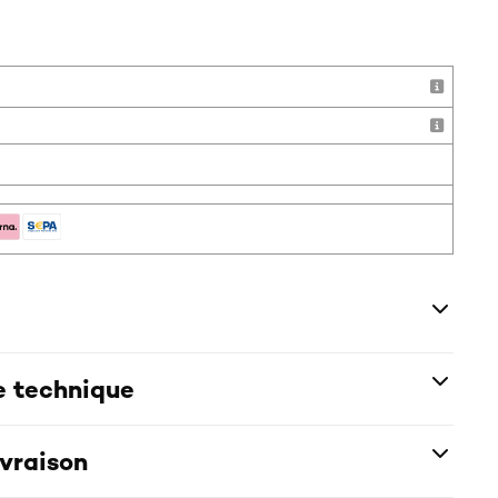
!
e technique
ivraison