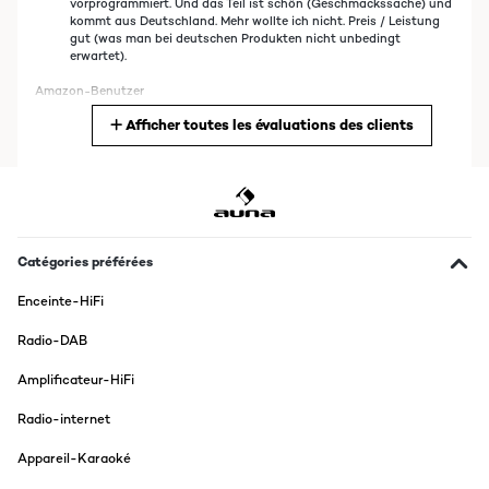
vorprogrammiert. Und das Teil ist schön (Geschmackssache) und
kommt aus Deutschland. Mehr wollte ich nicht. Preis / Leistung
gut (was man bei deutschen Produkten nicht unbedingt
erwartet).
Amazon-Benutzer
Afficher toutes les évaluations des clients
Traduire
AVIS VÉRIFIÉ
22/04/2022
Por fin encuentro una minicadena que trae todas las funciones que
necesito para escuchar musicas en un solo dispositivo (Reproductor
Catégories préférées
de CD, Mp3, puerto USB, AUX, Radio-wifi y Bluetooth) en un aparato
pequeño y decorativo ya que se integra perfectamente con la
Enceinte-HiFi
decoración de mi hogar. Lo mejor sin duda es que se conecta
fácilmente a la red WI-FI de casa, lo que me permite escuchar
Radio-DAB
emisoras de radio por Internet, me viene genial por que la cobertura
de FM es muy mala en mi zona. El equipo trae una pantalla grande y
Amplificateur-HiFi
es muy intuitiva. Los altavoces incorporados se escucha muy alto y
nítido y no distorsionan. También viene genial el mando a distancia.
Como siempre grandes materiales de esta gran marca.
Radio-internet
Usuario/a de amazon
Appareil-Karaoké
Traduire