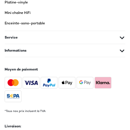
Platine-vinyle
Mini chaîne HiFi
AVIS VÉRIFIÉ
29/11/2020
Enceinte-sono-portable
Nachdem ich seit Oktober wieder im Homeoffice hocke (dieses
Jahr ist einfach nur mehr zum Schmeissen), und im Wohnzimmer
Service
auf dem Esstisch sowi Esstischsessel zu laborieren echt keine
Dauerlösung ist (das geht nämlich echt ins Kreuz), hab ich nun
seit Kurzem ein eigenes Zimmer mit (fast) allem, was man fürs
Informations
anständige Arbeiten braucht,Zu meinem vollständigen
Homeoffice Glück fehlte nur mehr die passende akkustische
Untermalung - also musste ein entsprechendes Gerät ins
Haus.Gefühlt 1 Woche hab ich nach dem passenden Gerät
Moyen de paiement
gesucht, dass ja schon fast eine eierlegende Wollmilchsau sein
musste, denn meine Ansprüche sind schon recht hoch: Der Sound
und Radioempfang müssen passen, Bluetooth, USB Anschluss,
CD, Internetradio und im besten Fall ein SD Slot hättens sein
sollen - optisch sollte das Gerät auch was her machen und aber
nicht zu viel Platz einnehmen, zu viel kosten oder gar eine zu
lange Lieferzeit haben - wenn man sich mal entschieden hat,
dann will man das Teil ja am Besten gestern sein Eigen
nennen.Mit der auna Harvard IR Anlage wars eher Liebe auf den
*Tous nos prix incluent la TVA
2. Blick - davor hatte ich ein anderes Gerät bestellt, dass aber
leider nicht das gelbe vom Ei war - somit ging die Suche vom
Neuen los und ich entschied mich dann für dieses
Livraison:
Soundwunder.Seit 1 Woche erfreue ich mich an der auna Anlage