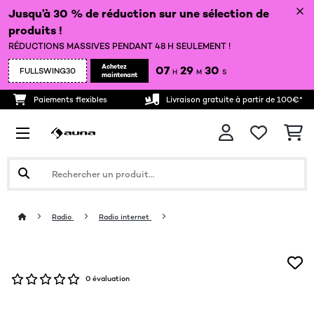
Jusqu’à 30 % de réduction sur une sélection de
produits !
RÉDUCTIONS MASSIVES PENDANT 48 H SEULEMENT !
Achetez
07
29
30
FULLSWING30
H
M
S
maintenant
Paiements flexibles
Livraison gratuite à partir de 100€*
Radio
Radio internet
0 évaluation