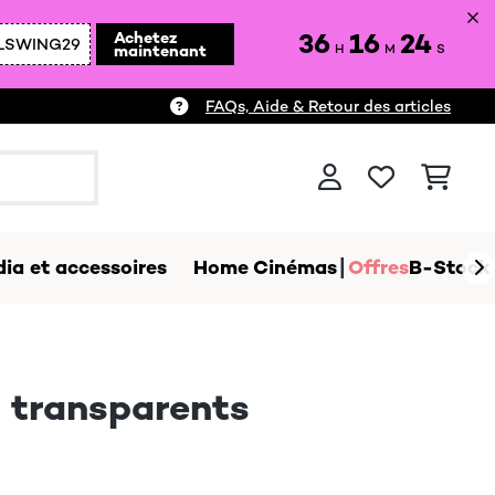
36
16
23
Achetez
LSWING29
maintenant
H
M
S
FAQs, Aide & Retour des articles
ia et accessoires
Home Cinémas
Offres
B-Stock
t transparents