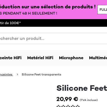
duction sur une sélection de produits !
FUL
 PENDANT 48 H SEULEMENT !
rtir de 100€*
ceinte HiFi
Matériel HiFi
Microphone
Multiméd
enceintes
Silicone Feet transparents
Silicone Fee
20,99 €
(TVA incluse)