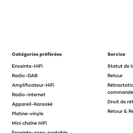
Catégories préférées
Service
Enceinte-HiFi
Statut de
Radio-DAB
Retour
Amplificateur-HiFi
Rétractatio
command
Radio-internet
Droit de ré
Appareil-Karaoké
Retour & 
Platine-vinyle
Mini chaîne HiFi
Enceinte-sono-portable