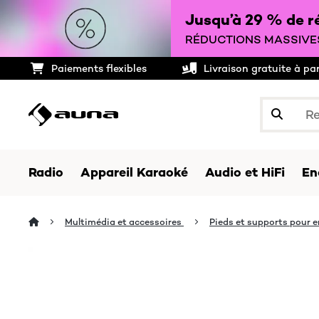
Jusqu’à 29 % de ré
RÉDUCTIONS MASSIVES
Paiements flexibles
Livraison gratuite à pa
Radio
Appareil Karaoké
Audio et HiFi
En
Multimédia et accessoires
Pieds et supports pour 