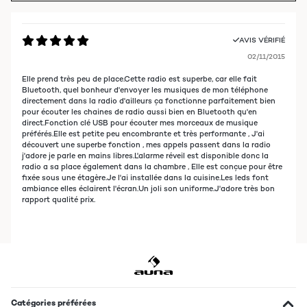
AVIS VÉRIFIÉ
02/11/2015
Elle prend très peu de place.Cette radio est superbe, car elle fait
Bluetooth, quel bonheur d'envoyer les musiques de mon téléphone
directement dans la radio d'ailleurs ça fonctionne parfaitement bien
pour écouter les chaines de radio aussi bien en Bluetooth qu'en
direct.Fonction clé USB pour écouter mes morceaux de musique
préférés.Elle est petite peu encombrante et très performante , J'ai
découvert une superbe fonction , mes appels passent dans la radio
j'adore je parle en mains libres.L'alarme réveil est disponible donc la
radio a sa place également dans la chambre , Elle est conçue pour être
fixée sous une étagère.Je l'ai installée dans la cuisine.Les leds font
ambiance elles éclairent l'écran.Un joli son uniforme.J'adore très bon
rapport qualité prix.
Catégories préférées