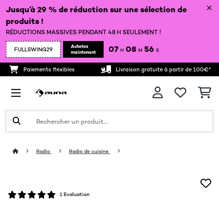
Jusqu’à 29 % de réduction sur une sélection de
produits !
RÉDUCTIONS MASSIVES PENDANT 48 H SEULEMENT !
Achetez
07
08
55
FULLSWING29
H
M
S
maintenant
Paiements flexibles
Livraison gratuite à partir de 100€*
Radio
Radio de cuisine
1 Evaluation