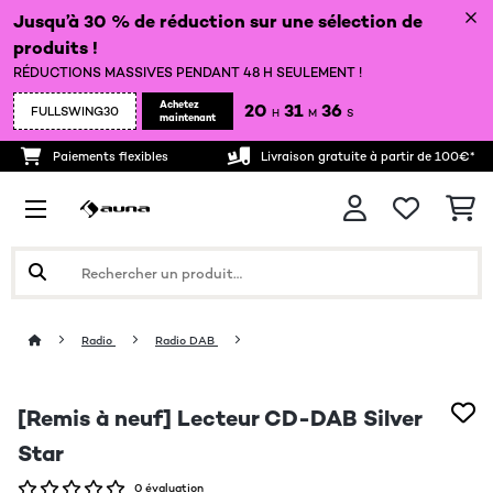
Jusqu’à 30 % de réduction sur une sélection de
produits !
RÉDUCTIONS MASSIVES PENDANT 48 H SEULEMENT !
Achetez
20
31
36
FULLSWING30
H
M
S
maintenant
Paiements flexibles
Livraison gratuite à partir de 100€*
Radio
Radio DAB
[Remis à neuf] Lecteur CD-DAB Silver
Star
0 évaluation