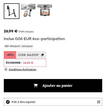
26,99 €
(TVA incluse)
Inclus
0.06
EUR
éco-participation
RÉF PRODUIT: 10032169
-55%
CODE:
SALE55P
ÉCONOMIE :
14,84 €
Conditions d'utilisation
Ajouter au panier
Prêt à être expédié