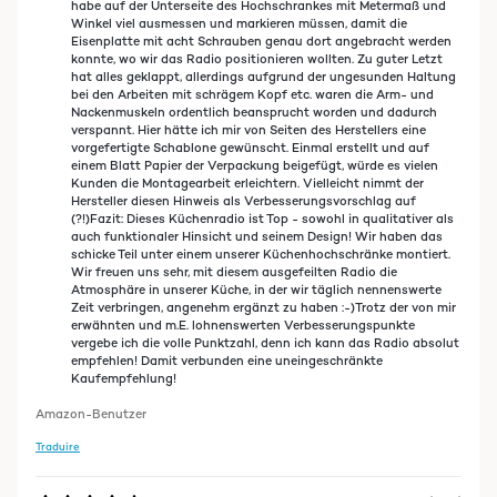
habe auf der Unterseite des Hochschrankes mit Metermaß und
Winkel viel ausmessen und markieren müssen, damit die
Eisenplatte mit acht Schrauben genau dort angebracht werden
konnte, wo wir das Radio positionieren wollten. Zu guter Letzt
hat alles geklappt, allerdings aufgrund der ungesunden Haltung
bei den Arbeiten mit schrägem Kopf etc. waren die Arm- und
Nackenmuskeln ordentlich beansprucht worden und dadurch
verspannt. Hier hätte ich mir von Seiten des Herstellers eine
vorgefertigte Schablone gewünscht. Einmal erstellt und auf
einem Blatt Papier der Verpackung beigefügt, würde es vielen
Kunden die Montagearbeit erleichtern. Vielleicht nimmt der
Hersteller diesen Hinweis als Verbesserungsvorschlag auf
(?!)Fazit: Dieses Küchenradio ist Top - sowohl in qualitativer als
auch funktionaler Hinsicht und seinem Design! Wir haben das
schicke Teil unter einem unserer Küchenhochschränke montiert.
Wir freuen uns sehr, mit diesem ausgefeilten Radio die
Atmosphäre in unserer Küche, in der wir täglich nennenswerte
Zeit verbringen, angenehm ergänzt zu haben :-)Trotz der von mir
erwähnten und m.E. lohnenswerten Verbesserungspunkte
vergebe ich die volle Punktzahl, denn ich kann das Radio absolut
empfehlen! Damit verbunden eine uneingeschränkte
Kaufempfehlung!
Amazon-Benutzer
Traduire