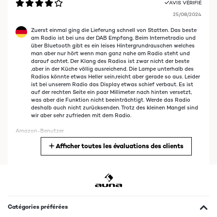
AVIS VÉRIFIÉ
25/08/2024
Zuerst einmal ging die Lieferung schnell von Statten. Das beste
am Radio ist bei uns der DAB Empfang. Beim Internetradio und
über Bluetooth gibt es ein leises Hintergrundrauschen welches
man aber nur hört wenn man ganz nahe am Radio steht und
darauf achtet. Der Klang des Radios ist zwar nicht der beste
,aber in der Küche völlig ausreichend. Die Lampe unterhalb des
Radios könnte etwas Heller sein,reicht aber gerade so aus. Leider
ist bei unserem Radio das Display etwas schief verbaut. Es ist
auf der rechten Seite ein paar Millimeter nach hinten versetzt,
was aber die Funktion nicht beeinträchtigt. Werde das Radio
deshalb auch nicht zurücksenden. Trotz des kleinen Mangel sind
wir aber sehr zufrieden mit dem Radio.
Amazon-Benutzer
Afficher toutes les évaluations des clients
Traduire
AVIS VÉRIFIÉ
21/08/2024
Works of course also well in any home-office or a workshop and
as computerspeakers. It does all what is written about it on
Catégories préférées
Amazon. The only two negative points are the ugly black and