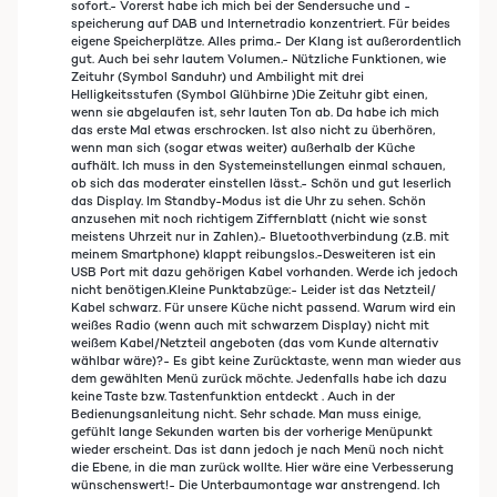
sofort.- Vorerst habe ich mich bei der Sendersuche und -
speicherung auf DAB und Internetradio konzentriert. Für beides
eigene Speicherplätze. Alles prima.- Der Klang ist außerordentlich
gut. Auch bei sehr lautem Volumen.- Nützliche Funktionen, wie
Zeituhr (Symbol Sanduhr) und Ambilight mit drei
Helligkeitsstufen (Symbol Glühbirne )Die Zeituhr gibt einen,
wenn sie abgelaufen ist, sehr lauten Ton ab. Da habe ich mich
das erste Mal etwas erschrocken. Ist also nicht zu überhören,
wenn man sich (sogar etwas weiter) außerhalb der Küche
aufhält. Ich muss in den Systemeinstellungen einmal schauen,
ob sich das moderater einstellen lässt.- Schön und gut leserlich
das Display. Im Standby-Modus ist die Uhr zu sehen. Schön
anzusehen mit noch richtigem Ziffernblatt (nicht wie sonst
meistens Uhrzeit nur in Zahlen).- Bluetoothverbindung (z.B. mit
meinem Smartphone) klappt reibungslos.-Desweiteren ist ein
USB Port mit dazu gehörigen Kabel vorhanden. Werde ich jedoch
nicht benötigen.Kleine Punktabzüge:- Leider ist das Netzteil/
Kabel schwarz. Für unsere Küche nicht passend. Warum wird ein
weißes Radio (wenn auch mit schwarzem Display) nicht mit
weißem Kabel/Netzteil angeboten (das vom Kunde alternativ
wählbar wäre)?- Es gibt keine Zurücktaste, wenn man wieder aus
dem gewählten Menü zurück möchte. Jedenfalls habe ich dazu
keine Taste bzw. Tastenfunktion entdeckt . Auch in der
Bedienungsanleitung nicht. Sehr schade. Man muss einige,
gefühlt lange Sekunden warten bis der vorherige Menüpunkt
wieder erscheint. Das ist dann jedoch je nach Menü noch nicht
die Ebene, in die man zurück wollte. Hier wäre eine Verbesserung
wünschenswert!- Die Unterbaumontage war anstrengend. Ich