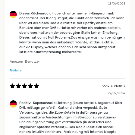
15/06/2025
Dieses Küchenradio habe ich unter meinem Hängeschrank
angebracht. Der Klang ist gut, die Funktionen zahlreich. Ich kann
über WLAN dieses Radio direkt z.B. mit Spotify ansteuern.
Benutze aber eher DAB+. Hatte mir vorher ein anderes bestellt,
aber dieses hatte an der bevorzugten Stelle keinen Empfang.
Dieses hat damit Null Probleme.Das einzige, was man bemängeln
könnte, wenn man das unbedingt möchte, ist das leicht zu
dunkle Display, welches aber an sich sehr schön aufgebaut
ist.Klare Kaufempfehlung meinerseits!
Amazon-Benutzer
Traduire
AVIS VÉRIFIÉ
29/09/2024
Positiv:-Superschnelle Lieferung (kaum bestellt, tagsdrauf über
DHL mittags geliefert)- Gut und sicher verpackt. Gute
Verpackungsidee, die Zubehörteile in dafür passgenau
zugeschnittene Ausbuchtungen im Styropor zu verstauen.-
Bedienungsanleitung gut verständlich (in deutscher und
englischer Sprache verfasst).- Das Radio lässt sich schnell,
nahezu intuitiv einrichten.- Verbindung mit Internet klappte