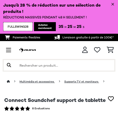
Jusqu’à 28 % de réduction sur une sélection de
produits !
RÉDUCTIONS MASSIVES PENDANT 48 H SEULEMENT !
Achetez
35
25
24
FULLSWING28
H
M
S
maintenant
Paiements flexibles
Livraison gratuite à partir de 100€*
Multimédia et accessoires
Supports TV et moniteurs
Connect Soundchef support de tablette
8 Evaluations