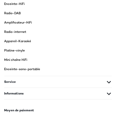
cheaply designed power adaptor you get when living in the UK.
Enceinte-HiFi
Secondly there is no kind of stencil to fix the radio below a
kitchen board. I consider myself an experienced DIYer but it took
Radio-DAB
me a wee while to construct my own. You need to fix a flat piece
of metal with 8 screws and this needs to sit in the middle of the
Amplificateur-HiFi
radio and needs to be aligned with your cupboard. Well, you do
this only once, but without a kind of stencil you have probably
soon more holes than you need :-). But the seller is great!
Radio-internet
Amazon user
Appareil-Karaoké
Traduire
Platine-vinyle
Mini chaîne HiFi
AVIS VÉRIFIÉ
04/08/2024
Enceinte-sono-portable
Employé comme prévu dans une cuisine
Service
Utilisateur d'Amazon
Traduire
Informations
AVIS VÉRIFIÉ
Moyen de paiement
26/04/2024