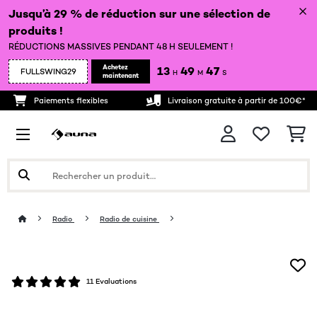
Jusqu’à 29 % de réduction sur une sélection de
produits !
RÉDUCTIONS MASSIVES PENDANT 48 H SEULEMENT !
Achetez
13
49
46
FULLSWING29
H
M
S
maintenant
Paiements flexibles
Livraison gratuite à partir de 100€*
Radio
Radio de cuisine
11 Evaluations