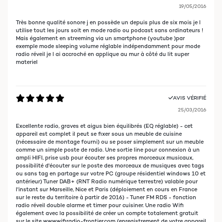
19/05/2016
Très bonne qualité sonore j en possède un depuis plus de six mois je l
utilise tout les jours soit en mode radio ou podcast sans ordinateurs !
Mais également en streeming via un smartphone (youtube )par
exemple mode sleeping volume réglable indépendamment pour mode
radio réveil je l ai accroché en applique au mur à côté du lit super
materiel
AVIS VÉRIFIÉ
25/03/2016
Excellente radio, graves et aigus bien équilibrés (EQ réglable) - cet
appareil est complet il peut se fixer sous un meuble de cuisine
(nécessaire de montage fourni) ou se poser simplement sur un meuble
comme un simple poste de radio. Une sortie line pour connexion à un
ampli HIFI, prise usb pour écouter ses propres morceaux musicaux,
possibilité d'écouter sur le poste des morceaux de musiques avec tags
ou sans tag en partage sur votre PC (groupe résidentiel windows 10 et
antérieur) Tuner DAB+ (RNT Radio numérique terrestre) valable pour
l'instant sur Marseille, Nice et Paris (déploiement en cours en France
sur le reste du territoire à partir de 2016) - Tuner FM RDS - fonction
radio réveil double alarme et timer pour cuisiner. Une radio Wifi
également avec la possibilité de créer un compte totalement gratuit
sur le site www.wifiradio-frontier.com (enregistrement de votre appareil