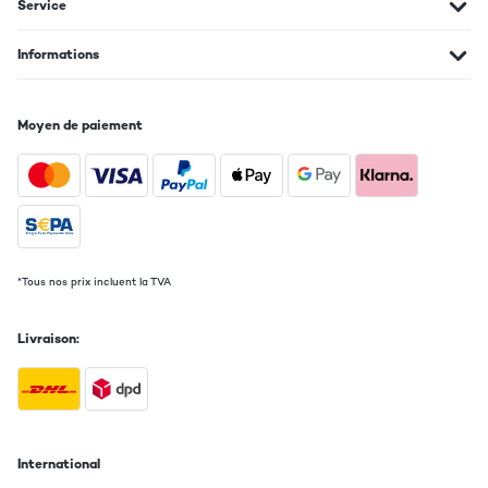
Service
10/09/2015
Une super radio qui me libère de l'espace sur mon plan de travail.
Informations
Et en plus j'ai l'heure à hauteur des yeux.
Parfaite qualité d'écoute.
Petite télécommande pour allumer la radio à distance, régler le
son.
Moyen de paiement
J'ai monté la radio sous mes placards et en suivant les menus de
setting j'ai rapidement mis en place les stations. Les différents
modes fonctionnent bien, et j'ai pu mettre 10 stations en
mémoire sur la radio FM.
Traduire
*Tous nos prix incluent la TVA
AVIS VÉRIFIÉ
21/08/2015
Livraison:
Ich liebe Musik, genauso wie meine Tochter und mein Mann Musik
lieben. Unsere Tochter hört neben Hörspiele und Hörbücher
natürlich auch gerne unsere Musik. Viel zu selten allerdings
haben wir neue Musik laufen. Bisher haben wir den Phonostar
Player am Laptop ab und an gehört. Das Problem ist nur, dass
sehr oft Werbung kommt. Gleich wenn man den Phonostar
Player einschaltet bekomme ich eine Werbung zu sehen. Immer
International
wenn ich den Sender umschalte bekomme ich eine Werbung zu