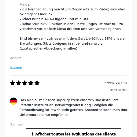
Minus:
- die Fernbedienung macht (im Gegensatz zum Radio) eine eher
"windigen" Eindruck
- leider nur ein AUX-Eingang und kein USB
- keine "Zurück"-Funktion in den Einstellungen, ist aber m.E. zu
verschmerzen, einfach Menu drücken und von vorne beginnen
Sind bisher sehr zufrieden mit dem Gerät, erfüllt zu 95% unsere
Erwartungen. Gibts übrigens in silber und schwarz
(Lautsprecher-Abdeckung in silber)
Robert
Traduire
AVIS VÉRIFIÉ
01/03/2016
Das Radio ist einfach super, gestern erhalten und installiert.
Perfekte Installation, hervorragender Klang. Lediglich die
Fernbedienung ist etwas klein geraten. Ansonsten kann man das
Unterbauradio nur empfehlen.
Gerhard
Afficher toutes les évaluations des clients
Traduire