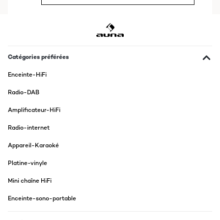
AVIS VÉRIFIÉ
07/11/2015
Habe vor ca. 2 Monaten dieses Radio in schwarz gekauft.
Untergebaut unter dem Küchenschrank, macht das Teil eine
Catégories préférées
coole Figur. Bisher alles positiv.
Dann das erste einschalten und die die ersten Soundtests:
Enceinte-HiFi
HAMMER!!! Der Sound ist für die Größe absolut überragend. Wir
hatten vorher ein Radio mit 2 get6rennten Lautsprechern dort
Radio-DAB
stehen, die im entferntesten nicht an diesen Sound
herankommen. Ich kann nur sagen Auna: ALLES richtig gemacht
Amplificateur-HiFi
mit dem Teil!
Wie gesagt, seit 2 Monaten ist der KR-200 nun täglich in Betrieb
und DAB+ und Internet Radio werden abwechselnd benutzt.
Radio-internet
Bisher alles Fehlerfrei und ohne Probleme.
Habe auch den Stromverbrauch im Standby gemessen, auch da
Appareil-Karaoké
absolut Klasse!
Ich kann es definitiv weiterempfehlen!!
Platine-vinyle
Mike
Mini chaîne HiFi
Traduire
Enceinte-sono-portable
AVIS VÉRIFIÉ