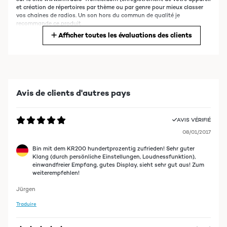
et création de répertoires par thème ou par genre pour mieux classer
vos chaines de radios. Un son hors du commun de qualité je
recommande ce produit
Afficher toutes les évaluations des clients
AVIS VÉRIFIÉ
16/03/2016
Fantastique !!!
Avis de clients d'autres pays
Daniel
AVIS VÉRIFIÉ
08/01/2017
AVIS VÉRIFIÉ
11/02/2016
Bin mit dem KR200 hundertprozentig zufrieden! Sehr guter
Klang (durch persönliche Einstellungen, Loudnessfunktion),
excellent rapport qualite prix son agreable utilisation simple
einwandfreier Empfang, gutes Display, sieht sehr gut aus! Zum
weiterempfehlen!
Jürgen
Traduire