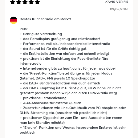
AVIS VÉRIFIÉ
09/04/2016
Bestes Küchenradio am Markt!
Plus:
+ Sehr gute Verarbeitung
+ das Farbdisplay groß genug und relativ scharf
+ Performance, voll o.k., insbesondere bei Internetradio
+ der Sound ist für die Größe richtig gut
+ die Erstinstallation war einfach und schnell erledigt
+ praktisch ist die Einrichtung der Favoritenliste fürs
Internetradio
+ Internetsender gibts zu hauf, da ist für jeden was dabei
+ die "Preset-Funktion" bietet übrigens für jeden Modus
(Internet, DAB+, FM) jeweils 10 Speicherpätze
+ die DAB+ Senderinstallation war auch einfach
+ der DAB+ Empfang ist m.E. richtig gut, UKW habe ich nicht
getestet (deshalb haben wir ja den alten UKW-Radio weg)
+ praktische Fernbedienung
+ AUX-Anschluss für externe Quellen
+ Zusatzfunktionen wie Line-Out, Musik vom PC abspielen oder
DLNA-Streaming etc. (brauchen wir persönlich nicht)
+ praktischer Kippschalter zum Ein- und Aussschalten (wenn
man kein Standby möchte)
+ "Eieruhr"-Funktion und Wecker, insbesondere Ersteres ist sehr
praktisch