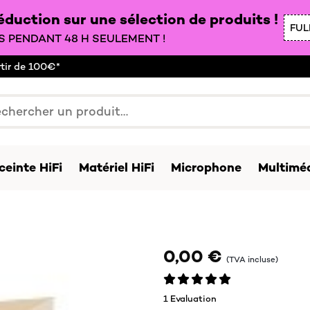
duction sur une sélection de produits !
FUL
 PENDANT 48 H SEULEMENT !
rtir de 100€*
ceinte HiFi
Matériel HiFi
Microphone
Multiméd
0,00 €
(TVA incluse)
1 Evaluation