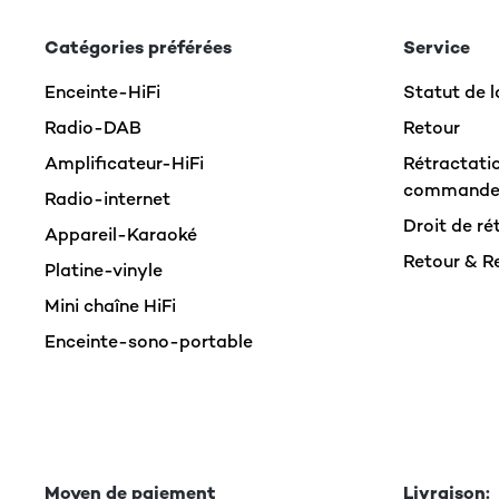
Catégories préférées
Service
Enceinte-HiFi
Statut de
Radio-DAB
Retour
Amplificateur-HiFi
Rétractatio
command
Radio-internet
Droit de ré
Appareil-Karaoké
Retour & 
Platine-vinyle
Mini chaîne HiFi
Enceinte-sono-portable
Moyen de paiement
Livraison: