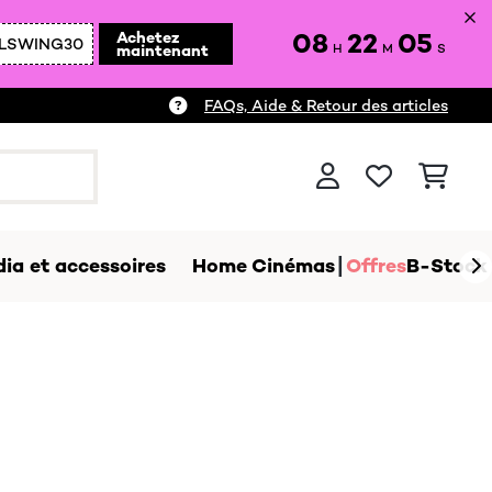
08
22
04
Achetez
LSWING30
maintenant
H
M
S
FAQs, Aide & Retour des articles
ia et accessoires
Home Cinémas
Offres
B-Stock