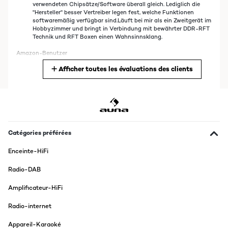
verwendeten Chipsätze/Software überall gleich. Lediglich die
"Hersteller" besser Vertreiber legen fest, welche Funktionen
softwaremäßig verfügbar sind.Läuft bei mir als ein Zweitgerät im
Hobbyzimmer und bringt in Verbindung mit bewährter DDR-RFT
Technik und RFT Boxen einen Wahnsinnsklang.
Amazon-Benutzer
Afficher toutes les évaluations des clients
Traduire
AVIS VÉRIFIÉ
15/06/2023
Bon dia,
Catégories préférées
Tinc aquest dispositiu des de gener de 2019 i he de dir que va ser
una elecció boníssima. El tinc connectat a l'amplificador hi-fi i
Enceinte-HiFi
poso música principalment des de spotify premium des del
ordinador o des del telèfon. Coses a millorar el botó-rodet que
Radio-DAB
serveix per navegar pels menús no és gaire sensible i et passes
d'elecció amb facilitat. Per altra banda, el software per buscar
Amplificateur-HiFi
emisores d'internet va deixar de funcionar i costa conseguir
emisores noves des del PC per afegir-les. En conjunt pesa més el
positiu que els aspectes negatius. El tornaria a comprar, sens
Radio-internet
dubte.
Appareil-Karaoké