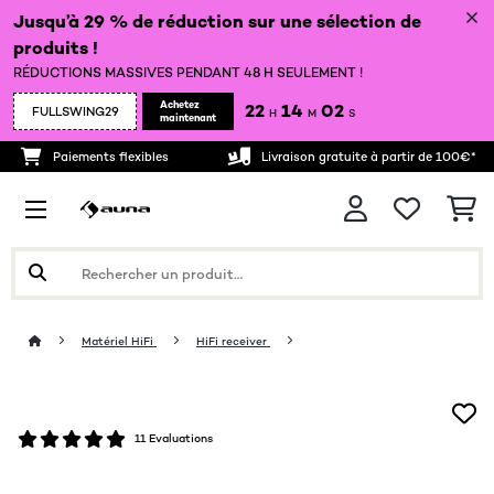
Jusqu’à 29 % de réduction sur une sélection de
produits !
RÉDUCTIONS MASSIVES PENDANT 48 H SEULEMENT !
Achetez
22
13
59
FULLSWING29
H
M
S
maintenant
Paiements flexibles
Livraison gratuite à partir de 100€*
Matériel HiFi
HiFi receiver
11 Evaluations