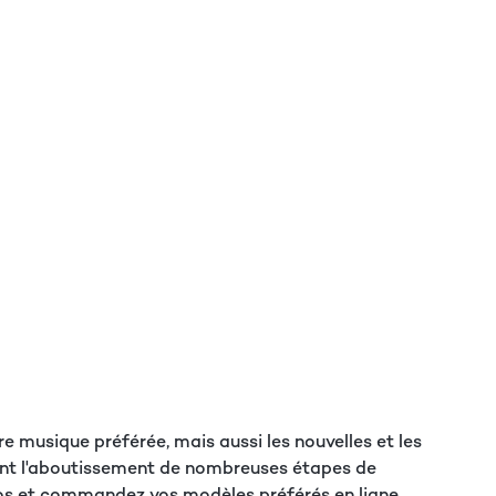
tre musique préférée, mais aussi les nouvelles et les
 sont l'aboutissement de nombreuses étapes de
os et commandez vos modèles préférés en ligne.