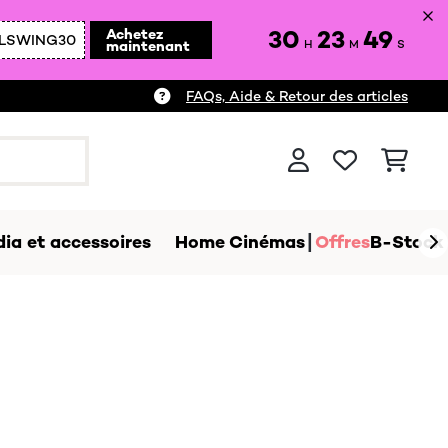
30
23
48
Achetez
LSWING30
maintenant
H
M
S
FAQs, Aide & Retour des articles
ia et accessoires
Home Cinémas
Offres
B-Stock