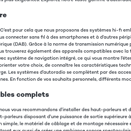
re
l. C'est pour cela que nous proposons des systèmes hi-fi em
 connecter sans fil à des smartphones et à d'autres périphér
rique (DAB). Grâce à la norme de transmission numérique pou
Vous trouverez également des appareils compatibles avec la
vec système de navigation intégré, ce qui vous montre l'é
orienter votre choix, de connaître les caractéristiques tech
arge. Les systèmes d'autoradio se complètent par des acces
s. En fonction de vos souhaits personnels, différents mod
mbles complets
e, nous vous recommandons d'installer des haut-parleurs et 
ut-parleurs disposant d'une puissance de sortie supérieure
n simple, le matériel de câblage et de montage nécessaire e
ront eux aussi de créer une ambiance sonore spectaculaire. 