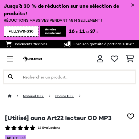
Jusqu’à 30 % de réduction sur une sélection de
produits !
RÉDUCTIONS MASSIVES PENDANT 48 H SEULEMENT !
Achetez
16
11
37
FULLSWING30
H
M
S
maintenant
Paiements flexibles
Livraison gratuite à partir de 100€*
Matériel HiFi
Chaîne HiFi
[Utilisé] auna Art22 lecteur CD MP3
12 Evaluations
UTILISÉ