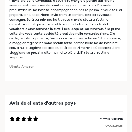
(l'invio era dalla Germania) e devo dire che già a partire dall'ordine
sono rimasto sorpreso dai continui aggiornamenti che l'azienda
produttrice mi ha inviato, accompagnando passo passo le varie fasi di
preparazione, spedizione, invio tramite corriere, fino all'avvenuta
consegna. Sarà banale, ma ho trovato che sia stata un'ottima
dimostrazione di presenza e attenzione al cliente da parte del
venditore e onestamente in tutti i miei acquisti su Amazon, è la prima
volta che vedo tanta assiduità proattiva nella comunicazione. Ciò
detto, montato, provato, funziona egregiamente, ha un 'ottima resa e,
a maggior ragione ne sono soddisfatto, perché nulla ha da invidiare,
senza nulla togliere alla loro qualità, ad altri marchi più blasonati che
viaggiano su prezzi molto ma molto più alti. E' stata un'ottima
sorpresa.
Utente Amazon
Avis de clients d'autres pays
AVIS VÉRIFIÉ
07/02/2026