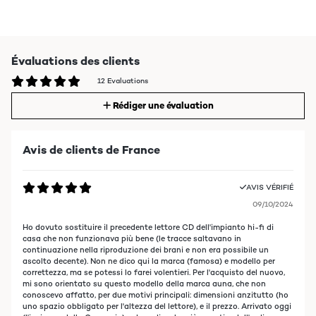
Évaluations des clients
12 Evaluations
Rédiger une évaluation
Avis de clients de France
AVIS VÉRIFIÉ
09/10/2024
Ho dovuto sostituire il precedente lettore CD dell'impianto hi-fi di
casa che non funzionava più bene (le tracce saltavano in
continuazione nella riproduzione dei brani e non era possibile un
ascolto decente). Non ne dico qui la marca (famosa) e modello per
correttezza, ma se potessi lo farei volentieri. Per l'acquisto del nuovo,
mi sono orientato su questo modello della marca auna, che non
conoscevo affatto, per due motivi principali: dimensioni anzitutto (ho
uno spazio obbligato per l'altezza del lettore), e il prezzo. Arrivato oggi