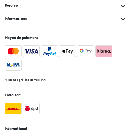
Service
Traduire
Informations
AVIS VÉRIFIÉ
29/07/2025
Moyen de paiement
Das war ein tadelloser Kauf. Innerhalb von zwei Tagen hatte ich
meinen Player in den Händen. Und ich bin voll und ganz
zufrieden mit ihm. Ich habe ihn für meinen Turm gebraucht, da
mein CD Player kaputt gegangen ist. Und ich habe es nicht
bereut ihn ganz spontan gekauft zu haben. Er hat einen sehr
guten Klang, MP 3 Funktion (das hatte mein altes Gerät noch
nicht) und man kann alle Geräte anschliessen die es so gibt. Auf
jeden Fall empfehlenswert...zumindest für mich, da ich
gelegentlich nur mal CDs höre.
*Tous nos prix incluent la TVA
Amazon-Benutzer
Traduire
Livraison:
AVIS VÉRIFIÉ
10/07/2025
Ein sehr gutes Gerät.Top Qualität und optimale Funktionen. Sehr
International
zu empfehlen!