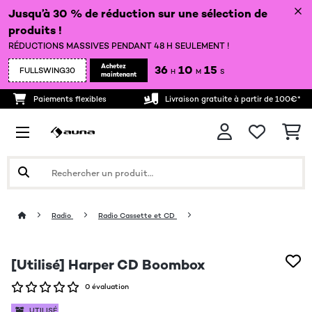
Jusqu’à 30 % de réduction sur une sélection de
produits !
RÉDUCTIONS MASSIVES PENDANT 48 H SEULEMENT !
Achetez
36
10
15
FULLSWING30
H
M
S
maintenant
Paiements flexibles
Livraison gratuite à partir de 100€*
Radio
Radio Cassette et CD
[Utilisé] Harper CD Boombox
0 évaluation
UTILISÉ