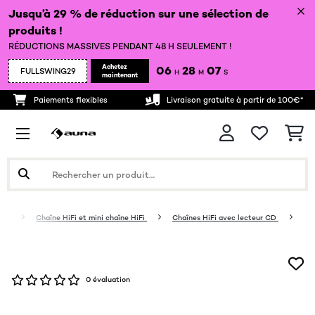
Jusqu’à 29 % de réduction sur une sélection de
produits !
RÉDUCTIONS MASSIVES PENDANT 48 H SEULEMENT !
Achetez
06
28
06
FULLSWING29
H
M
S
maintenant
Paiements flexibles
Livraison gratuite à partir de 100€*
iFi
Chaîne HiFi et mini chaîne HiFi
Chaînes HiFi avec lecteur CD
0 évaluation