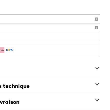
!
e technique
ivraison