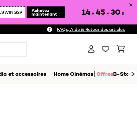
14
45
29
Achetez
LSWING29
maintenant
H
M
S
FAQs, Aide & Retour des articles
ia et accessoires
Home Cinémas
Offres
B-Stock