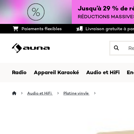
Jusqu’à 29 % de ré
RÉDUCTIONS MASSIVES
Paiements flexibles
Livraison gratuite à pa
Radio
Appareil Karaoké
Audio et HiFi
En
Audio et HiFi
Platine vinyle