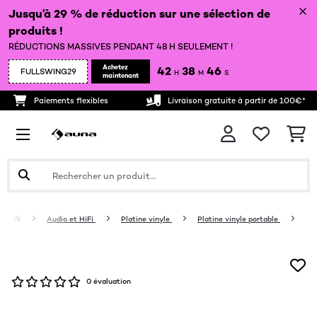
Jusqu’à 29 % de réduction sur une sélection de
produits !
RÉDUCTIONS MASSIVES PENDANT 48 H SEULEMENT !
Achetez
42
38
46
FULLSWING29
H
M
S
maintenant
Paiements flexibles
Livraison gratuite à partir de 100€*
Audio et HiFi
Platine vinyle
Platine vinyle portable
0 évaluation