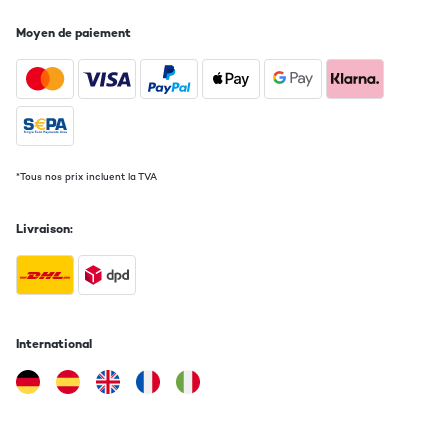
Traduire
Moyen de paiement
AVIS VÉRIFIÉ
09/04/2018
Ich Kann mich nicht Beklagen sogar die Lieferung war schneller
als anegegben immer wieder Gerne Also leute Der kauf ist es
wert
Amazon-Benutzer
*Tous nos prix incluent la TVA
Traduire
Livraison:
AVIS VÉRIFIÉ
27/12/2017
Der Popschutz ist leicht anzubringen und ist sehr gut gefertigt
hat auch einen sehr guten Halt als andere Popschutze sehr gut
International
Amazon-Benutzer
Traduire