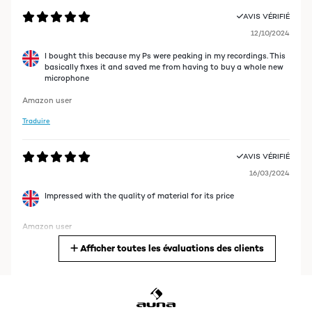
AVIS VÉRIFIÉ
12/10/2024
I bought this because my Ps were peaking in my recordings. This
basically fixes it and saved me from having to buy a whole new
microphone
Amazon user
Traduire
AVIS VÉRIFIÉ
16/03/2024
Impressed with the quality of material for its price
Amazon user
Afficher toutes les évaluations des clients
Traduire
AVIS VÉRIFIÉ
29/08/2020