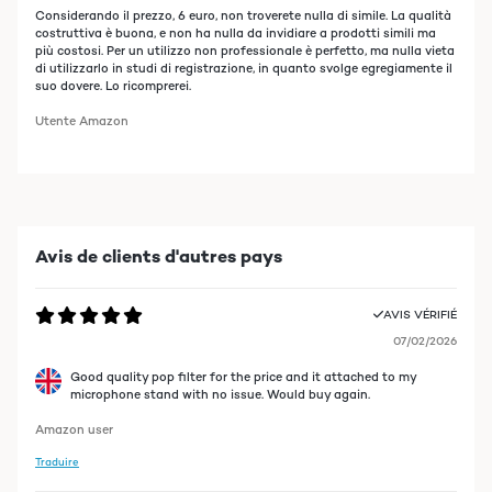
Considerando il prezzo, 6 euro, non troverete nulla di simile. La qualità
costruttiva è buona, e non ha nulla da invidiare a prodotti simili ma
più costosi. Per un utilizzo non professionale è perfetto, ma nulla vieta
di utilizzarlo in studi di registrazione, in quanto svolge egregiamente il
suo dovere. Lo ricomprerei.
Utente Amazon
Avis de clients d'autres pays
AVIS VÉRIFIÉ
07/02/2026
Good quality pop filter for the price and it attached to my
microphone stand with no issue. Would buy again.
Amazon user
Traduire