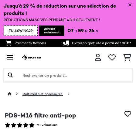
Jusqu’à 29 % de réduction sur une sélection de
produits !
RÉDUCTIONS MASSIVES PENDANT 48 H SEULEMENT !
Achetez
07
59
24
FULLSWING29
H
M
S
maintenant
Paiements flexibles
Livraison gratuite à partir de 100€*
Multimédia et accessoires
PDS-M16 filtre anti-pop
9 Evaluations