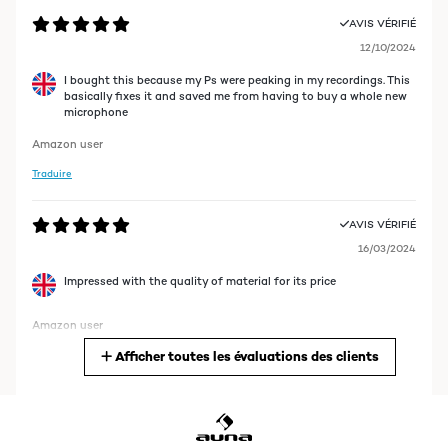
AVIS VÉRIFIÉ
12/10/2024
I bought this because my Ps were peaking in my recordings. This
basically fixes it and saved me from having to buy a whole new
microphone
Amazon user
Traduire
AVIS VÉRIFIÉ
16/03/2024
Impressed with the quality of material for its price
Amazon user
Afficher toutes les évaluations des clients
Traduire
AVIS VÉRIFIÉ
29/08/2020