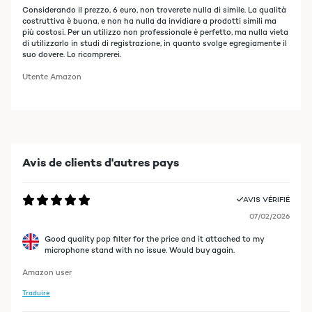
Considerando il prezzo, 6 euro, non troverete nulla di simile. La qualità
costruttiva è buona, e non ha nulla da invidiare a prodotti simili ma
più costosi. Per un utilizzo non professionale è perfetto, ma nulla vieta
di utilizzarlo in studi di registrazione, in quanto svolge egregiamente il
suo dovere. Lo ricomprerei.
Utente Amazon
Avis de clients d'autres pays
AVIS VÉRIFIÉ
07/02/2026
Good quality pop filter for the price and it attached to my
microphone stand with no issue. Would buy again.
Amazon user
Traduire