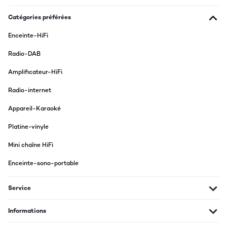
Top, ist genau, was ich brauche
Catégories préférées
Amazon-Benutzer
Enceinte-HiFi
Traduire
Radio-DAB
AVIS VÉRIFIÉ
Amplificateur-HiFi
28/06/2020
Radio-internet
Bin rundum zufrieden
Appareil-Karaoké
Amazon-Benutzer
Platine-vinyle
Traduire
Mini chaîne HiFi
AVIS VÉRIFIÉ
Enceinte-sono-portable
20/10/2019
Service
Was soll ich sagen? Alles wie beschrieben, kann man nicht viel
falsch machen- gerade bei dem Preis5*
Informations
Amazon-Benutzer