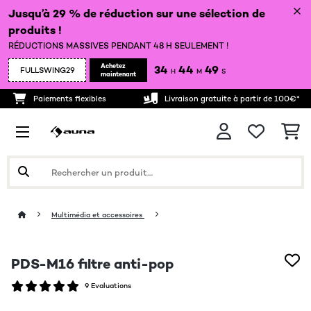
Jusqu’à 29 % de réduction sur une sélection de
produits !
RÉDUCTIONS MASSIVES PENDANT 48 H SEULEMENT !
Achetez
34
44
48
FULLSWING29
H
M
S
maintenant
Paiements flexibles
Livraison gratuite à partir de 100€*
Multimédia et accessoires
PDS-M16 filtre anti-pop
9 Evaluations