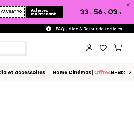
33
56
02
Achetez
LSWING29
maintenant
H
M
S
FAQs, Aide & Retour des articles
ia et accessoires
Home Cinémas
Offres
B-Stock