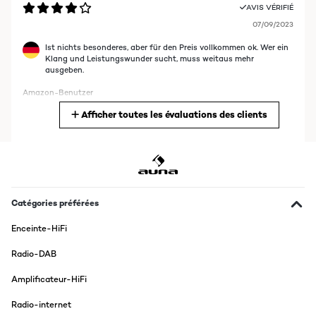
AVIS VÉRIFIÉ
07/09/2023
Ist nichts besonderes, aber für den Preis vollkommen ok. Wer ein
Klang und Leistungswunder sucht, muss weitaus mehr
ausgeben.
Amazon-Benutzer
Afficher toutes les évaluations des clients
Traduire
AVIS VÉRIFIÉ
16/11/2022
Produkt für mich Okay. Habe diesen im Wintergarten stehen und
hier erfüllt er seinen Zweck.
Catégories préférées
Amazon-Benutzer
Enceinte-HiFi
Traduire
Radio-DAB
Amplificateur-HiFi
AVIS VÉRIFIÉ
09/12/2021
Radio-internet