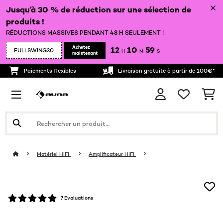
Jusqu’à 30 % de réduction sur une sélection de
produits !
RÉDUCTIONS MASSIVES PENDANT 48 H SEULEMENT !
Achetez
12
10
58
FULLSWING30
H
M
S
maintenant
Paiements flexibles
Livraison gratuite à partir de 100€*
Matériel HiFi
Amplificateur HiFi
7 Evaluations