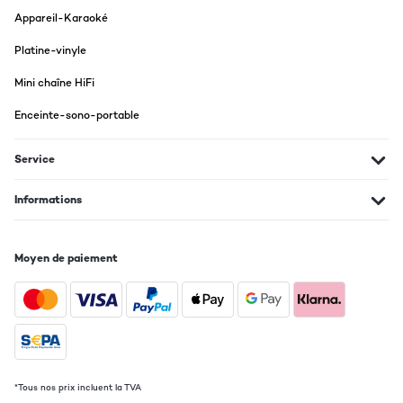
Arrivato puntuale, bello e potente,solo Ke una settimana prima
Appareil-Karaoké
costava 10 euro in più.
Nicola
Platine-vinyle
Traduire
Mini chaîne HiFi
Enceinte-sono-portable
Service
Informations
Moyen de paiement
*Tous nos prix incluent la TVA