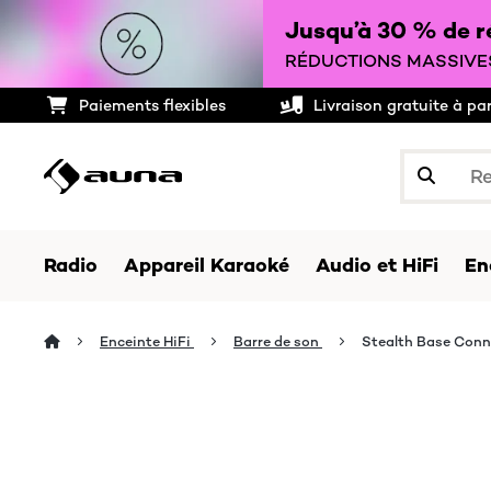
Jusqu’à 30 % de ré
RÉDUCTIONS MASSIVES
Paiements flexibles
Livraison gratuite à pa
Radio
Appareil Karaoké
Audio et HiFi
En
Enceinte HiFi
Barre de son
Stealth Base Conn