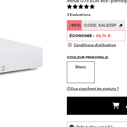
Inclus
0.75
EUR
éco-partici
3 Evaluations
-55%
CODE:
SALE55P
ÉCONOMIE :
68,74 €
Conditions d'utilisation
COULEUR PRINCIPALE:
Blanc
Que signifient les statuts ?