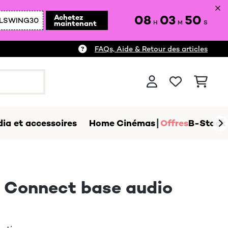
08
03
49
Achetez
LSWING30
maintenant
H
M
S
FAQs, Aide & Retour des articles
ia et accessoires
Home Cinémas
Offres
B-Stock
e Connect base audio