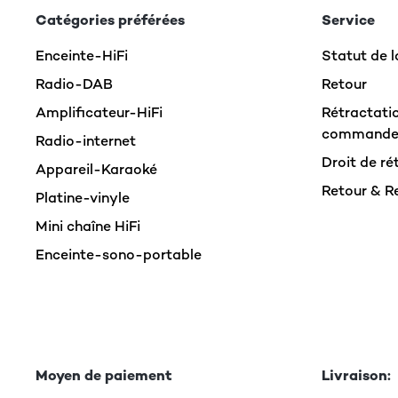
Catégories préférées
Service
Enceinte-HiFi
Statut de
Radio-DAB
Retour
Amplificateur-HiFi
Rétractatio
command
Radio-internet
Droit de ré
Appareil-Karaoké
Retour & 
Platine-vinyle
Mini chaîne HiFi
Enceinte-sono-portable
Moyen de paiement
Livraison: