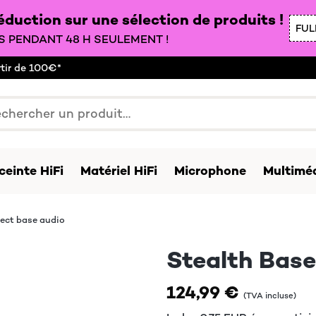
duction sur une sélection de produits !
FUL
 PENDANT 48 H SEULEMENT !
rtir de 100€*
ceinte HiFi
Matériel HiFi
Microphone
Multiméd
ect base audio
Stealth Bas
124,99 €
(TVA incluse)