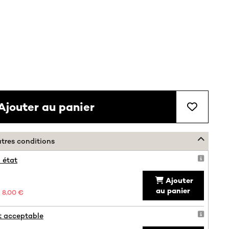
Ajouter au panier
utres conditions
 état
Ajouter
au panier
8,00 €
t acceptable