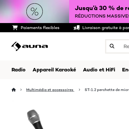
Jusqu’à 30 % de ré
RÉDUCTIONS MASSIVES
Paiements flexibles
Livraison gratuite à pa
Radio
Appareil Karaoké
Audio et HiFi
En
Multimédia et accessoires
ST-1.2 perchette de mic