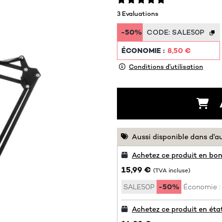
3 Evaluations
-50%
CODE:
SALE50P
ÉCONOMIE :
8,50 €
Conditions d'utilisation
Aussi disponible dans d'a
Achetez ce produit en bon
15,99 €
(TVA incluse)
SALE50P
-50%
Économie :
Achetez ce produit en éta