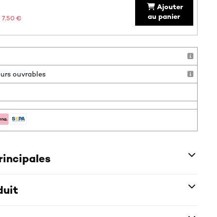
Ajouter
au panier
7,50 €
jours ouvrables
rincipales
duit