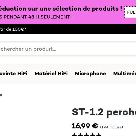
duction sur une sélection de produits !
FUL
 PENDANT 48 H SEULEMENT !
rtir de 100€*
ceinte HiFi
Matériel HiFi
Microphone
Multiméd
ro
ST-1.2 perch
16,99 €
(TVA incluse)