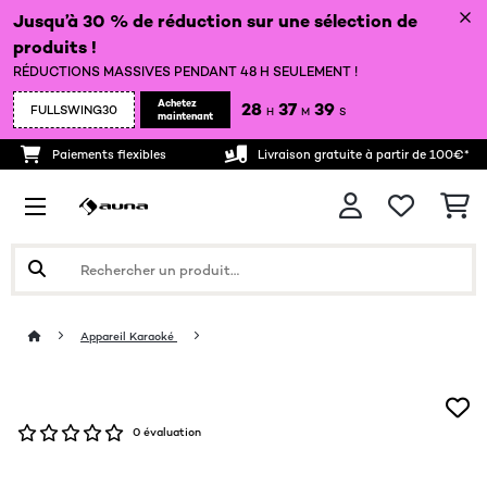
Jusqu’à 30 % de réduction sur une sélection de
produits !
RÉDUCTIONS MASSIVES PENDANT 48 H SEULEMENT !
Achetez
28
37
38
FULLSWING30
H
M
S
maintenant
Paiements flexibles
Livraison gratuite à partir de 100€*
Appareil Karaoké
0 évaluation