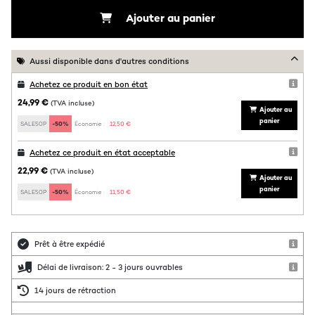
Ajouter au panier
Aussi disponible dans d'autres conditions
Achetez ce produit en bon état
24,99 €
(TVA incluse)
Ajouter au
panier
SALE50P
-50%
Économie :
12,50 €
Achetez ce produit en état acceptable
22,99 €
(TVA incluse)
Ajouter au
panier
SALE50P
-50%
Économie :
11,50 €
Prêt à être expédié
Délai de livraison: 2 - 3 jours ouvrables
14 jours de rétraction