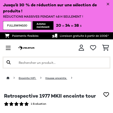
Jusqu’à 30 % de réduction sur une sélection de
produits !
RÉDUCTIONS MASSIVES PENDANT 48 H SEULEMENT !
Achetez
20
34
36
FULLSWING30
H
M
S
maintenant
Paiements flexibles
Livraison gratuite à partir de 100€*
Enceinte HiFi
Housse enceinte
Retrospective 1977 MKII enceinte tour
1 Evaluation