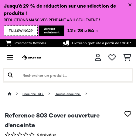
Jusqu’à 29 % de réduction sur une sélection de
produits !
RÉDUCTIONS MASSIVES PENDANT 48 H SEULEMENT !
Achetez
12
28
54
FULLSWING29
H
M
S
maintenant
Paiements flexibles
Livraison gratuite à partir de 100€*
Enceinte HiFi
Housse enceinte
Reference 803 Cover couverture
d'enceinte
0 évaluation