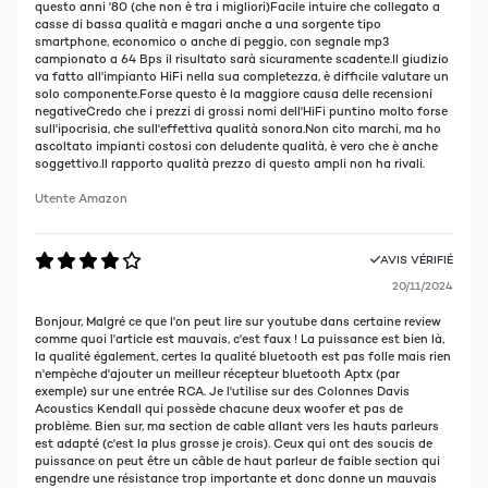
questo anni '80 (che non è tra i migliori)Facile intuire che collegato a
casse di bassa qualità e magari anche a una sorgente tipo
smartphone, economico o anche di peggio, con segnale mp3
campionato a 64 Bps il risultato sarà sicuramente scadente.Il giudizio
va fatto all'impianto HiFi nella sua completezza, è difficile valutare un
solo componente.Forse questo è la maggiore causa delle recensioni
negativeCredo che i prezzi di grossi nomi dell'HiFi puntino molto forse
sull'ipocrisia, che sull'effettiva qualità sonora.Non cito marchi, ma ho
ascoltato impianti costosi con deludente qualità, è vero che è anche
soggettivo.Il rapporto qualità prezzo di questo ampli non ha rivali.
Utente Amazon
AVIS VÉRIFIÉ
20/11/2024
Bonjour, Malgré ce que l'on peut lire sur youtube dans certaine review
comme quoi l'article est mauvais, c'est faux ! La puissance est bien là,
la qualité également, certes la qualité bluetooth est pas folle mais rien
n'empèche d'ajouter un meilleur récepteur bluetooth Aptx (par
exemple) sur une entrée RCA. Je l'utilise sur des Colonnes Davis
Acoustics Kendall qui possède chacune deux woofer et pas de
problème. Bien sur, ma section de cable allant vers les hauts parleurs
est adapté (c'est la plus grosse je crois). Ceux qui ont des soucis de
puissance on peut être un câble de haut parleur de faible section qui
engendre une résistance trop importante et donc donne un mauvais