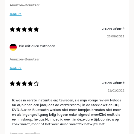
Amazon-Benutzer
Traduire
AVIS VÉRIFIÉ
23/08/2022
bin mit allen zufrieden
Amazon-Benutzer
Traduire
AVIS VÉRIFIÉ
21/01/2022
Ik was in eerste instantie erg tevreden, zie mijn vorige review. Helaas
nu al, binnen een jaar, laat de versterker mij in de steek d.w.z de CD,
DVD, Aux en Bluetooth werken niet meer, lampjes branden niet meer
en als ingang/uitgang krijg ik geen enkel signaal meer!Ziet eruit als
een miskoop, helaas.Nu moet ik weer , in deze dure tijd, opnieuw op
zoek wordt, maar of het weer Auna wordt?Ik betwijfel het.
Amazon-gebruiker