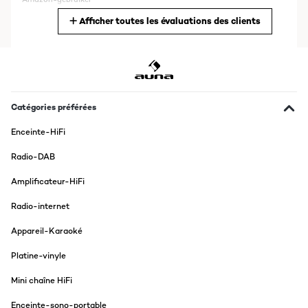
Afficher toutes les évaluations des clients
Traduire
AVIS VÉRIFIÉ
18/09/2018
Aprovechando el tocadiscos que tenia de mi tío, le he dado una
segunda vida a los altavoces con este amplificador. La ventaja es
Catégories préférées
que ahora puedo reproducir desde mas medios, como son por
ejemplo música en MP3 y el audio del DVD.El poder ajustar el sonido
Enceinte-HiFi
(los graves, bajos y el balance) ayuda a poder precisar con el sonido
optimo en cada lugar para tener una acústica optima. El domingo lo
Radio-DAB
probé en una fiesta que realcé, y fue un éxito gracias a la potencia
ya que era una cochera grande.Un montaje muy sencillo que no tiene
Amplificateur-HiFi
ningúna complicación. Trae un práctico mando a distancia (y las
pilas están incluidas).El cuerpo es de aluminio y con acabado mate
(me gusta porque no quedan las huellas marcadas).Ya estoy
Radio-internet
contenta con la compra ya que me hace rejuvenecer el equipo de
música sin perder potencia ni estética.
Appareil-Karaoké
Usuario/a de amazon
Platine-vinyle
Traduire
Mini chaîne HiFi
AVIS VÉRIFIÉ
Enceinte-sono-portable