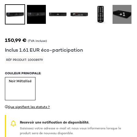
+1
150,99 €
(TVA incluse)
Inclus
1.61
EUR
éco-participation
RÉF PRODUIT: 10008979
COULEUR PRINCIPALE:
Noir Métallisé
Que signifient les statuts ?
Recevoir une notification de disponibilité.
Saisissez votre adresse e-mail et nous vous informerons lorsque le
produit sera de nouveau disponible.