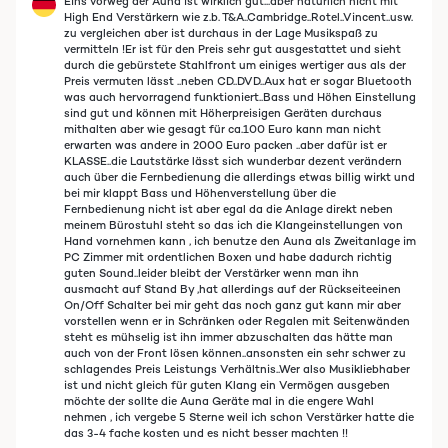
Eins vorweg der Auna ist wirklich gut...aber natürlich nicht mit
High End Verstärkern wie z.b. T&A..Cambridge..Rotel..Vincent..usw.
zu vergleichen aber ist durchaus in der Lage Musikspaß zu
vermitteln !Er ist für den Preis sehr gut ausgestattet und sieht
durch die gebürstete Stahlfront um einiges wertiger aus als der
Preis vermuten lässt ..neben CD..DVD..Aux hat er sogar Bluetooth
was auch hervorragend funktioniert..Bass und Höhen Einstellung
sind gut und können mit Höherpreisigen Geräten durchaus
mithalten aber wie gesagt für ca.100 Euro kann man nicht
erwarten was andere in 2000 Euro packen ..aber dafür ist er
KLASSE..die Lautstärke lässt sich wunderbar dezent verändern
auch über die Fernbedienung die allerdings etwas billig wirkt und
bei mir klappt Bass und Höhenverstellung über die
Fernbedienung nicht ist aber egal da die Anlage direkt neben
meinem Bürostuhl steht so das ich die Klangeinstellungen von
Hand vornehmen kann , ich benutze den Auna als Zweitanlage im
PC Zimmer mit ordentlichen Boxen und habe dadurch richtig
guten Sound..leider bleibt der Verstärker wenn man ihn
ausmacht auf Stand By ,hat allerdings auf der Rückseiteeinen
On/Off Schalter bei mir geht das noch ganz gut kann mir aber
vorstellen wenn er in Schränken oder Regalen mit Seitenwänden
steht es mühselig ist ihn immer abzuschalten das hätte man
auch von der Front lösen können..ansonsten ein sehr schwer zu
schlagendes Preis Leistungs Verhältnis..Wer also Musikliebhaber
ist und nicht gleich für guten Klang ein Vermögen ausgeben
möchte der sollte die Auna Geräte mal in die engere Wahl
nehmen , ich vergebe 5 Sterne weil ich schon Verstärker hatte die
das 3-4 fache kosten und es nicht besser machten !!