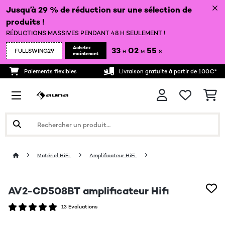
Jusqu’à 29 % de réduction sur une sélection de
produits !
RÉDUCTIONS MASSIVES PENDANT 48 H SEULEMENT !
Achetez
33
02
54
FULLSWING29
H
M
S
maintenant
Paiements flexibles
Livraison gratuite à partir de 100€*
Matériel HiFi
Amplificateur HiFi
AV2-CD508BT amplificateur Hifi
13 Evaluations