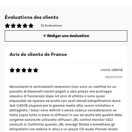
Évaluations des clients
13 Evaluations
Rédiger une évaluation
Avis de clients de France
AVIS VÉRIFIÉ
08/09/2025
Nonostante le contrastanti recensioni (non sono un neofita) ho un
passato di blasonati marchi pagati a caro prezzo che purtroppo
cessano di funzionare dopo 40 anni di utilizzo e sono quasi
impossibili da riparare ed anche con costi elevati.L'amplificatore Auna
Av2-Cd508 stupisce per la gamma medio alta, suono cristallino e
dettagliato, i bassi sono definiti e senza code.La considerazione va
fatta sopra tutto in base ai diffusori in uso ed anche alla qualità della
sorgente sonora.Ho utilizzato diffusori JBL control monitor 4312
costruiti in California quando JBL eranegli States e brevettava gli
altoparlanti con bobina in alloy e un player CD audio Pioneer anche