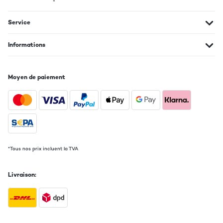
12/03/2015
Service
Super! Fernseher, SKY Receiver und PS4 angeschlossen und
direkt losgelegt. Der Hammer was dort für ein Sound über die
Boxen kommt. Es ist schon zu Beginn sehr ausgeglichen und vor
Informations
allem mächtig laut ohne dabei zu kratzen. Wenn ich mal Lust auf
Musik habe, verbinde ich es einfach mit meinem Handy per Wifi
und kann direkt genießen. Insgesamt hinterlässt der Auna
Verstärker einfach einen super Eindruck. Einzig die
Moyen de paiement
fernbedienung fällt im Vergleich zum Gesamtpaket etwas ab.
Während der Verstärker im tollen Design daher kommt, macht die
Fernbedienung einen billigen Eindruck.
Traduire
AVIS VÉRIFIÉ
*Tous nos prix incluent la TVA
23/11/2014
Nach zwei Monanten nun endlich mein Fazit:
Livraison:
Mit dem gebürstenen Edelstahl Look optisch nach wie vor sehr
attraktiv und eine ideale Ergänzung zu meinen anderen
Multimedia Geräten im Wohnzimmer. Das Klangbild aus
angeschlossenen Boxen ist sehr ausgeglichen und macht einen
sehr überzeugenden Eindruck und als Quelle halten ein Bluray
Player und meine Playstation her. Anfangs war ich bei diesem