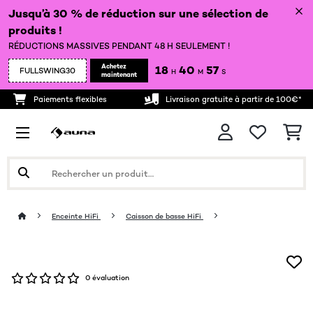
Jusqu’à 30 % de réduction sur une sélection de
produits !
RÉDUCTIONS MASSIVES PENDANT 48 H SEULEMENT !
Achetez
18
40
57
FULLSWING30
H
M
S
maintenant
Paiements flexibles
Livraison gratuite à partir de 100€*
Enceinte HiFi
Caisson de basse HiFi
0 évaluation