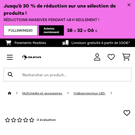
Jusqu’à 30 % de réduction sur une sélection de
produits !
RÉDUCTIONS MASSIVES PENDANT 48 H SEULEMENT !
Achetez
38
32
06
FULLSWING30
H
M
S
maintenant
Paiements flexibles
Livraison gratuite à partir de 100€*
Multimédia et accessoires
Vidéoprojecteur LED
0 évaluation