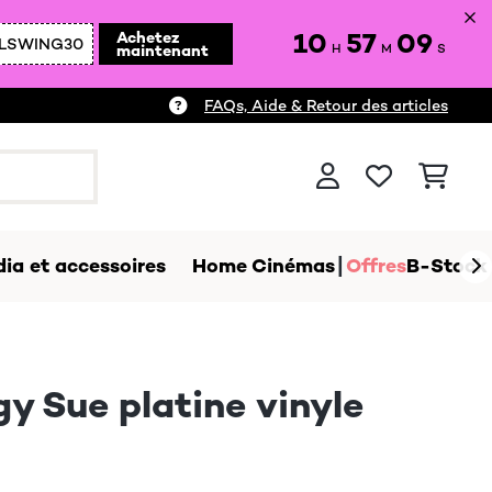
10
57
07
Achetez
LSWING30
maintenant
H
M
S
FAQs, Aide & Retour des articles
ia et accessoires
Home Cinémas
Offres
B-Stock
gy Sue platine vinyle