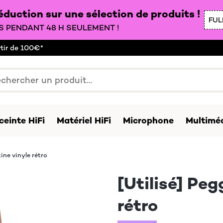
duction sur une sélection de produits !
FUL
 PENDANT 48 H SEULEMENT !
rtir de 100€*
ceinte HiFi
Matériel HiFi
Microphone
Multiméd
ine vinyle rétro
[Utilisé] Peg
rétro