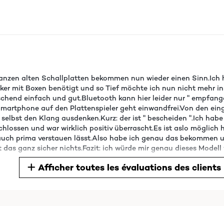
anzen alten Schallplatten bekommen nun wieder einen Sinn.Ich 
ärker mit Boxen benötigt und so Tief möchte ich nun nicht mehr i
aschend einfach und gut.Bluetooth kann hier leider nur " empfang
artphone auf den Plattenspieler geht einwandfrei.Von den eing
der selbst den Klang ausdenken.Kurz: der ist " bescheiden ".Ich
ossen und war wirklich positiv überrascht.Es ist aslo möglich h
auch prima verstauen lässt.Also habe ich genau das bekommen un
ist das ganz sicher nichts.Fazit: ich würde mir genau dieses Modell
Afficher toutes les évaluations des clients