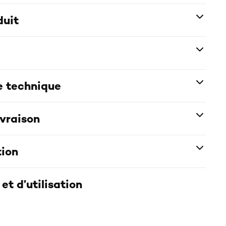
duit
e technique
ivraison
tion
et d’utilisation