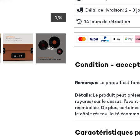
Délai de livraison: 2 - 3 
1/8
14 jours de rétraction
+3
Condition - accepta
Remarque:
Le produit est fonc
Détails:
Le produit peut prése
rayures) sur le dessus, l'avan
réemballée. De plus, certaine
le câble réseau, la télécommand
Caractéristiques p