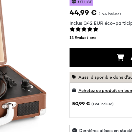
UTILISÉ
44,99 €
(TVA incluse)
Inclus
0.42
EUR
éco-partici
13 Evaluations
Aussi disponible dans d'a
Achetez ce produit en bon
50,99 €
(TVA incluse)
Dernières pièces en stock