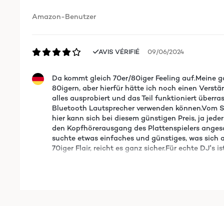
Amazon-Benutzer
AVIS VÉRIFIÉ
09/06/2024
Da kommt gleich 70er/80iger Feeling auf.Meine g
80igern, aber hierfür hätte ich noch einen Verst
alles ausprobiert und das Teil funktioniert überr
Bluetooth Lautsprecher verwenden können.Vom Sm
hier kann sich bei diesem günstigen Preis, ja je
den Kopfhörerausgang des Plattenspielers angeschl
suchte etwas einfaches und günstiges, was sich 
70iger Flair, reicht es ganz sicher.Für echte DJ's 
Amazon-Benutzer
AVIS VÉRIFIÉ
09/06/2024