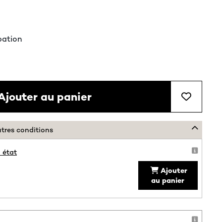
pation
Ajouter au panier
utres conditions
 état
Ajouter
au panier
!