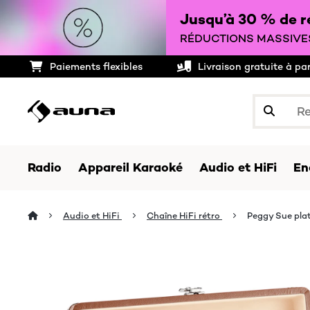
Jusqu’à 30 % de ré
RÉDUCTIONS MASSIVES
Paiements flexibles
Livraison gratuite à pa
Radio
Appareil Karaoké
Audio et HiFi
En
Audio et HiFi
Chaîne HiFi rétro
Peggy Sue plat