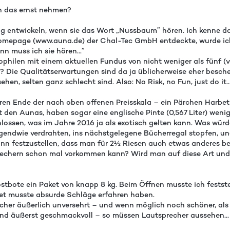
n das ernst nehmen?
g entwickeln, wenn sie das Wort „Nussbaum” hören. Ich kenne da
 Homepage (www.auna.de) der Chal-Tec GmbH entdeckte, wurde ich
n muss ich sie hören...”
ophilen mit einem aktuellen Fundus von nicht weniger als fünf (
? Die Qualitätserwartungen sind da ja üblicherweise eher besche
n, selten ganz schlecht sind. Also: No Risk, no Fun, just do it..
ren Ende der nach oben offenen Preisskala – ein Pärchen Harbet
 den Aunas, haben sogar eine englische Pinte (0,567 Liter) wenig
lossen, was im Jahre 2016 ja als exotisch gelten kann. Was wür
endwie verdrahten, ins nächstgelegene Bücherregal stopfen, un
ann festzustellen, dass man für 2½ Riesen auch etwas anderes 
prechern schon mal vorkommen kann? Wird man auf diese Art und
stbote ein Paket von knapp 8 kg. Beim Öffnen musste ich festste
ket musste absurde Schläge erfahren haben.
her äußerlich unversehrt – und wenn möglich noch schöner, als 
und äußerst geschmackvoll – so müssen Lautsprecher aussehen...