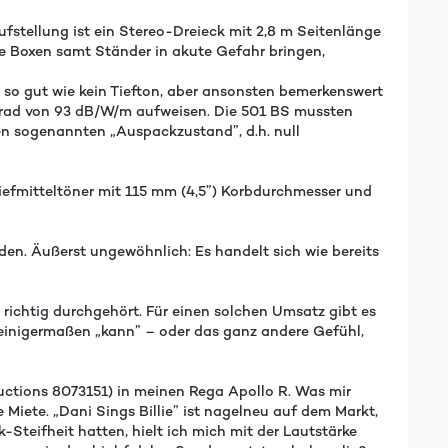
fstellung ist ein Stereo-Dreieck mit 2,8 m Seitenlänge
e Boxen samt Ständer in akute Gefahr bringen,
e, so gut wie kein Tiefton, aber ansonsten bemerkenswert
gsgrad von 93 dB/W/m aufweisen. Die 501 BS mussten
den sogenannten „Auspackzustand”, d.h. null
Tiefmitteltöner mit 115 mm (4,5”) Korbdurchmesser und
en. Äußerst ungewöhnlich: Es handelt sich wie bereits
 richtig durchgehört. Für einen solchen Umsatz gibt es
r einigermaßen „kann” – oder das ganz andere Gefühl,
uctions 8073151) in meinen Rega Apollo R. Was mir
iete. „Dani Sings Billie” ist nagelneu auf dem Markt,
Steifheit hatten, hielt ich mich mit der Lautstärke