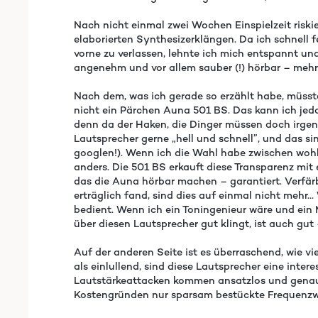
Nach nicht einmal zwei Wochen Einspielzeit riski
elaborierten Synthesizerklängen. Da ich schnell 
vorne zu verlassen, lehnte ich mich entspannt un
angenehm und vor allem sauber (!) hörbar – mehr b
Nach dem, was ich gerade so erzählt habe, müss
nicht ein Pärchen Auna 501 BS. Das kann ich jedo
denn da der Haken, die Dinger müssen doch irge
Lautsprecher gerne „hell und schnell”, und das si
googlen!). Wenn ich die Wahl habe zwischen wohl
anders. Die 501 BS erkauft diese Transparenz m
das die Auna hörbar machen – garantiert. Verfä
erträglich fand, sind dies auf einmal nicht mehr
bedient. Wenn ich ein Toningenieur wäre und ein 
über diesen Lautsprecher gut klingt, ist auch gut
Auf der anderen Seite ist es überraschend, wie v
als einlullend, sind diese Lautsprecher eine int
Lautstärkeattacken kommen ansatzlos und genau so
Kostengründen nur sparsam bestückte Frequenzwe