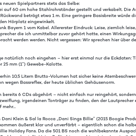
s neuen Spielpartners stets das Selbe:
auf 60 cm hohe Stahlrohrständer gestellt und verkabelt. Die Au
Rückwand beträgt etwa 1 m. Eine geringere Basisbreite würde di
den Hörplatz eingewinkelt.
k Bayern 1 vom Kabel. Allererster Eindruck: Leise, ziemlich leis
tsprecher die ich unmittelbar zuvor gehört hatte, einen Wirkun
ebracht werden werden. Nicht vergessen: Wir sprechen hier über 
e natürlich noch eingehen – hier erst einmal nur die Eckdaten: 
er 25 mm (1”) Gewebe-Kalotte.
erhin 10,5 Litern Brutto-Volumen hat sicher keine Atembeschwerd
on wegen Bassreflex, der heute üblichen Gehäusenorm.
 bereits 6 CDs abgehört – nicht einfach nur reingehört, sondern
rzweiflung, irgendeinen Tonträger zu finden, den der Lautpreche
 mehr...
Dani Klein & Sal la Rocca „Dani Sings Billie” (2015 Boogie Prod
mmen äußerst klar und unverfärbt – eigentlich schon die halbe M
illie Holiday Fans. Da die 501 BS noch die wohlbekannte Auspack-