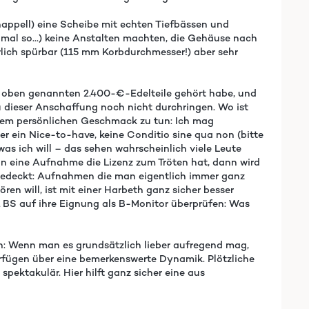
happell) eine Scheibe mit echten Tiefbässen und
nmal so...) keine Anstalten machten, die Gehäuse nach
rlich spürbar (115 mm Korbdurchmesser!) aber sehr
e oben genannten 2.400-€-Edelteile gehört habe, und
u dieser Anschaffung noch nicht durchringen. Wo ist
nem persönlichen Geschmack zu tun: Ich mag
her ein Nice-to-have, keine Conditio sine qua non (bitte
s ich will – das sehen wahrscheinlich viele Leute
n eine Aufnahme die Lizenz zum Tröten hat, dann wird
gedeckt: Aufnahmen die man eigentlich immer ganz
en will, ist mit einer Harbeth ganz sicher besser
1 BS auf ihre Eignung als B-Monitor überprüfen: Was
ren: Wenn man es grundsätzlich lieber aufregend mag,
erfügen über eine bemerkenswerte Dynamik. Plötzliche
ektakulär. Hier hilft ganz sicher eine aus