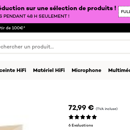
duction sur une sélection de produits !
FUL
 PENDANT 48 H SEULEMENT !
rtir de 100€*
ceinte HiFi
Matériel HiFi
Microphone
Multiméd
72,99 €
(TVA incluse)
6 Evaluations