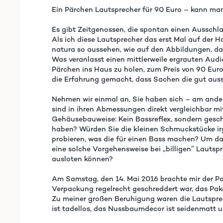
Ein Pärchen Lautsprecher für 90 Euro – kann ma
Es gibt Zeitgenossen, die spontan einen Ausschla
Als ich diese Lautsprecher das erst Mal auf der
natura so aussehen, wie auf den Abbildungen, dan
Was veranlasst einen mittlerweile ergrauten Audi
Pärchen ins Haus zu holen, zum Preis von 90 Euro
die Erfahrung gemacht, dass Sachen die gut aussehe
Nehmen wir einmal an, Sie haben sich – am ande
sind in ihren Abmessungen direkt vergleichbar mit
Gehäusebauweise: Kein Bassreflex, sondern gesch
haben? Würden Sie die kleinen Schmuckstücke irg
probieren, was die für einen Bass machen? Um d
eine solche Vorgehensweise bei „billigen” Lauts
ausloten können?
Am Samstag, den 14. Mai 2016 brachte mir der Po
Verpackung regelrecht geschreddert war, das Pa
Zu meiner großen Beruhigung waren die Lautsprec
ist tadellos, das Nussbaumdecor ist seidenmatt 