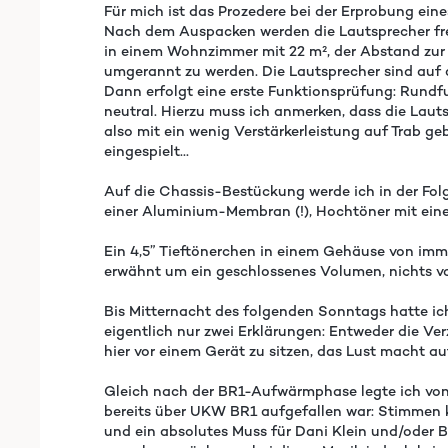
Für mich ist das Prozedere bei der Erprobung eine
Nach dem Auspacken werden die Lautsprecher frei 
in einem Wohnzimmer mit 22 m², der Abstand zur 
umgerannt zu werden. Die Lautsprecher sind auf 
Dann erfolgt eine erste Funktionsprüfung: Rundfun
neutral. Hierzu muss ich anmerken, dass die Lau
also mit ein wenig Verstärkerleistung auf Trab g
eingespielt...
Auf die Chassis-Bestückung werde ich in der Folg
einer Aluminium-Membran (!), Hochtöner mit ein
Ein 4,5” Tieftönerchen in einem Gehäuse von imm
erwähnt um ein geschlossenes Volumen, nichts v
Bis Mitternacht des folgenden Sonntags hatte ich
eigentlich nur zwei Erklärungen: Entweder die Ve
hier vor einem Gerät zu sitzen, das Lust macht auf
Gleich nach der BR1-Aufwärmphase legte ich von 
bereits über UKW BR1 aufgefallen war: Stimmen ko
und ein absolutes Muss für Dani Klein und/oder B