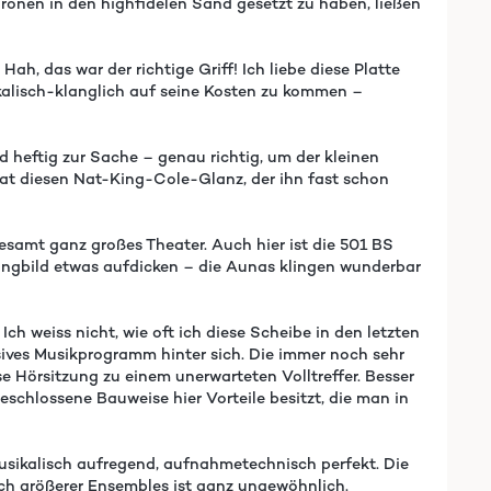
uronen in den highfidelen Sand gesetzt zu haben, ließen
ah, das war der richtige Griff! Ich liebe diese Platte
ikalisch-klanglich auf seine Kosten zu kommen –
 heftig zur Sache – genau richtig, um der kleinen
 hat diesen Nat-King-Cole-Glanz, der ihn fast schon
samt ganz großes Theater. Auch hier ist die 501 BS
Klangbild etwas aufdicken – die Aunas klingen wunderbar
h weiss nicht, wie oft ich diese Scheibe in den letzten
sives Musikprogramm hinter sich. Die immer noch sehr
 Hörsitzung zu einem unerwarteten Volltreffer. Besser
eschlossene Bauweise hier Vorteile besitzt, die man in
sikalisch aufregend, aufnahmetechnisch perfekt. Die
uch größerer Ensembles ist ganz ungewöhnlich.