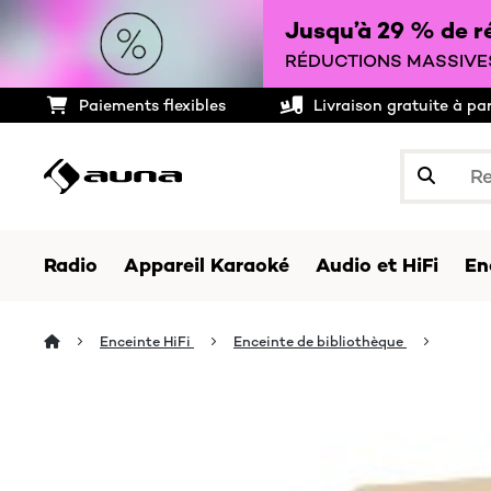
Jusqu’à 29 % de ré
RÉDUCTIONS MASSIVES
Paiements flexibles
Livraison gratuite à pa
Radio
Appareil Karaoké
Audio et HiFi
En
Enceinte HiFi
Enceinte de bibliothèque