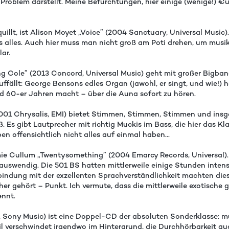
 Problem darstellt. Meine Befürchtungen, hier einige (wenige!) €
llt, ist Alison Moyet „Voice” (2004 Sanctuary, Universal Music). H
its alles. Auch hier muss man nicht groß am Poti drehen, um mus
lar.
ng Cole” (2013 Concord, Universal Music) geht mit großer Bigband
uffällt: George Bensons edles Organ (jawohl, er singt, und wie!)
d 60-er Jahren macht – über die Auna sofort zu hören.
01 Chrysalis, EMI) bietet Stimmen, Stimmen, Stimmen und insge
. Es gibt Lautprecher mit richtig Muckis im Bass, die hier das 
n offensichtlich nicht alles auf einmal haben...
ie Cullum „Twentysomething” (2004 Emarcy Records, Universal). Ic
auswendig. Die 501 BS hatten mittlerweile einige Stunden inten
indung mit der exzellenten Sprachverständlichkeit machten diese
 gehört – Punkt. Ich vermute, dass die mittlerweile exotische g
ennt.
 Sony Music) ist eine Doppel-CD der absoluten Sonderklasse: mu
il verschwindet irgendwo im Hintergrund, die Durchhörbarkeit a