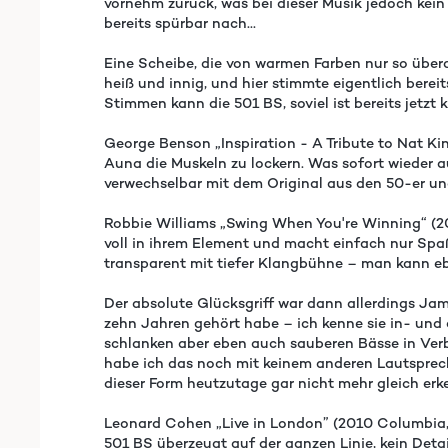
vornehm zurück, was bei dieser Musik jedoch kein
bereits spürbar nach...
Eine Scheibe, die von warmen Farben nur so überqui
heiß und innig, und hier stimmte eigentlich bere
Stimmen kann die 501 BS, soviel ist bereits jetzt k
George Benson „Inspiration - A Tribute to Nat Ki
Auna die Muskeln zu lockern. Was sofort wieder a
verwechselbar mit dem Original aus den 50-er un
Robbie Williams „Swing When You're Winning“ (20
voll in ihrem Element und macht einfach nur Spaß
transparent mit tiefer Klangbühne – man kann ebe
Der absolute Glücksgriff war dann allerdings Jam
zehn Jahren gehört habe – ich kenne sie in- und 
schlanken aber eben auch sauberen Bässe in Verb
habe ich das noch mit keinem anderen Lautsprecher
dieser Form heutzutage gar nicht mehr gleich erk
Leonard Cohen „Live in London” (2010 Columbia,
501 BS überzeugt auf der ganzen Linie, kein Deta