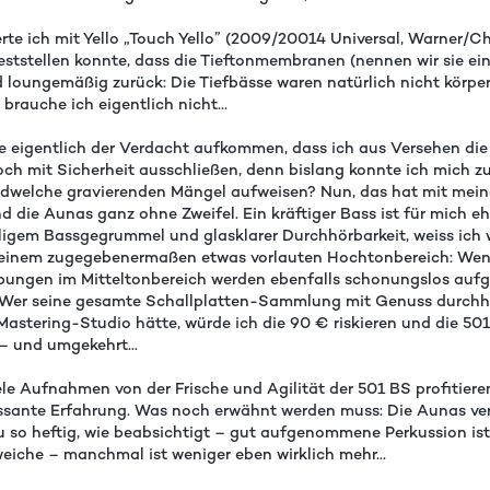
erte ich mit Yello „Touch Yello” (2009/20014 Universal, Warner/C
feststellen konnte, dass die Tieftonmembranen (nennen wir sie ei
d loungemäßig zurück: Die Tiefbässe waren natürlich nicht körpe
rauche ich eigentlich nicht...
te eigentlich der Verdacht aufkommen, dass ich aus Versehen di
ch mit Sicherheit ausschließen, denn bislang konnte ich mich z
ndwelche gravierenden Mängel aufweisen? Nun, das hat mit mei
nd die Aunas ganz ohne Zweifel. Ein kräftiger Bass ist für mich e
igem Bassgegrummel und glasklarer Durchhörbarkeit, weiss ich wa
it einem zugegebenermaßen etwas vorlauten Hochtonbereich: Wen
rbungen im Mitteltonbereich werden ebenfalls schonungslos auf
... Wer seine gesamte Schallplatten-Sammlung mit Genuss durchhör
Mastering-Studio hätte, würde ich die 90 € riskieren und die 50
 – und umgekehrt...
iele Aufnahmen von der Frische und Agilität der 501 BS profitie
eressante Erfahrung. Was noch erwähnt werden muss: Die Aunas v
 heftig, wie beabsichtigt – gut aufgenommene Perkussion ist sp
iche – manchmal ist weniger eben wirklich mehr...