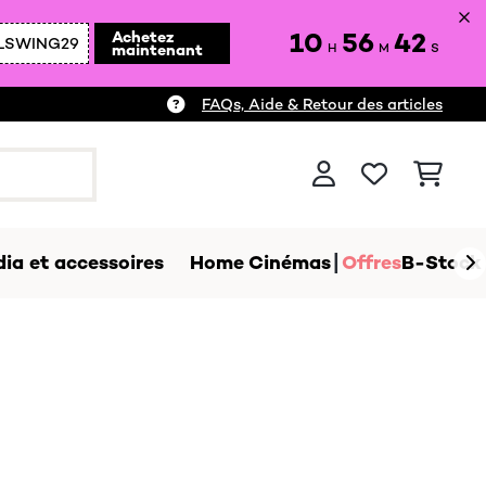
10
56
41
Achetez
LSWING29
maintenant
H
M
S
FAQs, Aide & Retour des articles
ia et accessoires
Home Cinémas
Offres
B-Stock