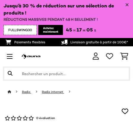
Jusqu’à 30 % de réduction sur une sélection de
produits !
RÉDUCTIONS MASSIVES PENDANT 48 H SEULEMENT !
Achetez
45
17
05
FULLSWING30
H
M
S
maintenant
Paiements flexibles
Livraison gratuite à partir de 100€*
Radio
Radio internet
0 évaluation