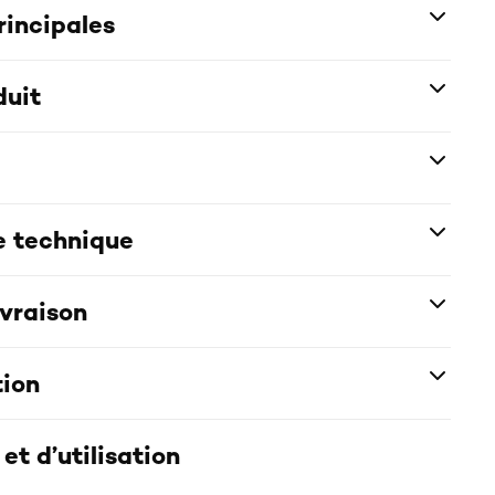
rincipales
duit
e technique
ivraison
tion
et d’utilisation