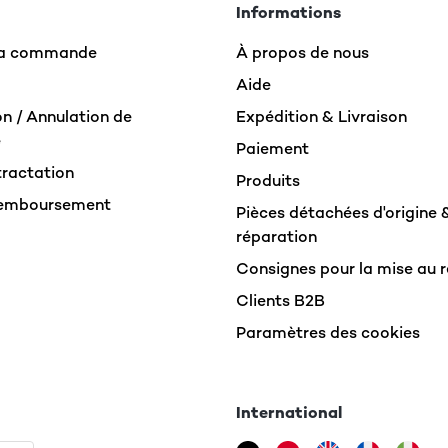
Informations
 la commande
À propos de nous
non amp. Seems to deliver a good sound and the petit remote wo
Aide
n / Annulation de
Expédition & Livraison
e
Paiement
tractation
Produits
Remboursement
Pièces détachées d'origine 
réparation
Consignes pour la mise au 
 also great little JBL speakers. We have it connected to both a 
outputs.
Clients B2B
Paramètres des cookies
International