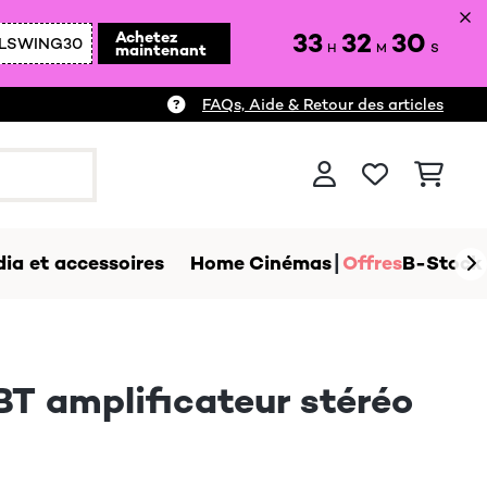
33
32
28
Achetez
LSWING30
maintenant
H
M
S
FAQs, Aide & Retour des articles
ia et accessoires
Home Cinémas
Offres
B-Stock
 amplificateur stéréo