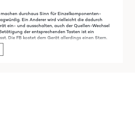
üsse machen durchaus Sinn für Einzelkomponenten-
agwürdig. Ein Anderer wird vielleicht die dadurch
erät ein- und ausschalten, auch der Quellen-Wechsel
 Betätigung der entsprechenden Tasten ist ein
ässt. Die FB kostet dem Gerät allerdings einen Stern.
Traduire
ge sweep, excellent bass, drives without distortion and
ars may have a different opinion.Great value for money
Traduire