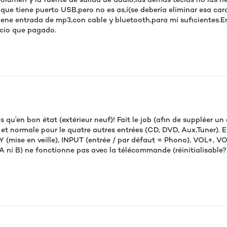
ue tiene puerto USB,pero no es as,í(se debería eliminar esa cara
tiene entrada de mp3,con cable y bluetooth,para mí suficientes.En
ecio que pagado.
 qu’en bon état (extérieur neuf)! Fait le job (afin de suppléer u
 et normale pour le quatre autres entrées (CD, DVD, Aux,Tuner). 
Y (mise en veille), INPUT (entrée / par défaut = Phono), VOL+,
i A ni B) ne fonctionne pas avec la télécommande (réinitialisable?