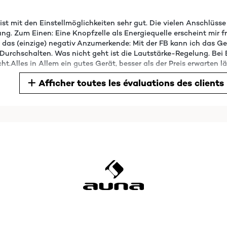
 ist mit den Einstellmöglichkeiten sehr gut. Die vielen Anschl
g. Zum Einen: Eine Knopfzelle als Energiequelle erscheint mir fr
das (einzige) negativ Anzumerkende: Mit der FB kann ich das G
s Durchschalten. Was nicht geht ist die Lautstärke-Regelung. Bei
t.Alles in Allem ein gutes Gerät, besser als der Preis erwarten l
Afficher toutes les évaluations des clients
plug and play installation, beautiful rich sound, love the mid ran
d a film, great sound with all,P.S. I'm in my fifty's, so younger e