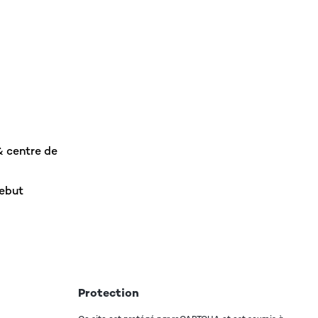
rks as expected. Lots of the obligatory blue LEDS.
Traduire
& centre de
rebut
multimedia PC and direct to the tv (for when we're not
Traduire
Protection