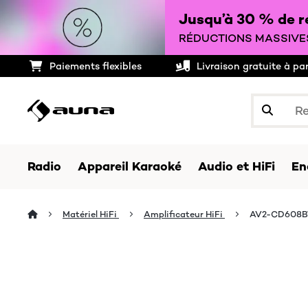
Jusqu’à 30 % de ré
RÉDUCTIONS MASSIVES
Paiements flexibles
Livraison gratuite à pa
Radio
Appareil Karaoké
Audio et HiFi
En
Matériel HiFi
Amplificateur HiFi
AV2-CD608BT 