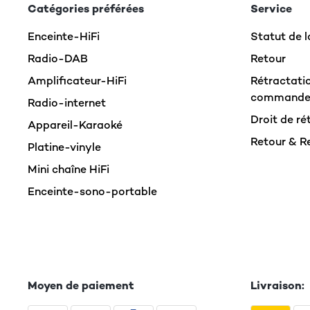
Catégories préférées
Service
AVIS VÉRIFIÉ
09/07/2020
Enceinte-HiFi
Statut de
Much larger than expected- as big as my dead De
Radio-DAB
Retour
Overall appears to be good value for money
Amplificateur-HiFi
Rétractatio
command
Amazon user
Radio-internet
Droit de ré
Appareil-Karaoké
Retour & 
Platine-vinyle
AVIS VÉRIFIÉ
31/03/2017
Mini chaîne HiFi
Great little amplifier. Good punchy sound with my
Enceinte-sono-portable
using the PC) using the handy switched speaker 
Amazon user
Moyen de paiement
Livraison:
AVIS VÉRIFIÉ
24/11/2015