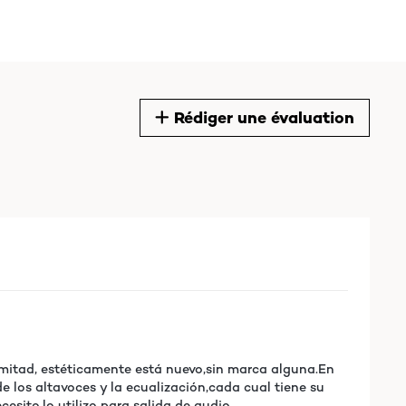
Rédiger une évaluation
 mitad, estéticamente está nuevo,sin marca alguna.En
 los altavoces y la ecualización,cada cual tiene su
esito,lo utilizo para salida de audio