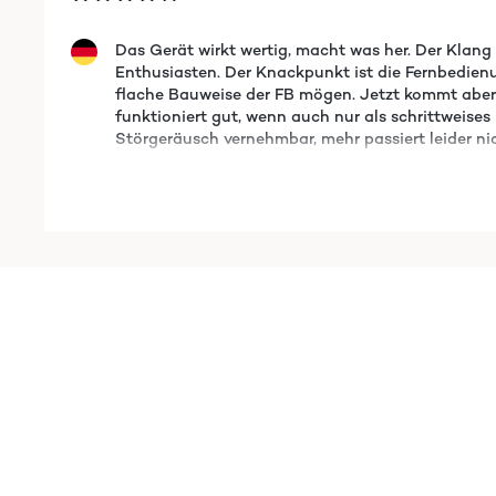
Das Gerät wirkt wertig, macht was her. Der Klang
Enthusiasten. Der Knackpunkt ist die Fernbedienun
flache Bauweise der FB mögen. Jetzt kommt aber 
funktioniert gut, wenn auch nur als schrittweise
Störgeräusch vernehmbar, mehr passiert leider nich
Amazon-Benutzer
AVIS VÉRIFIÉ
11/07/2022
Arrived promptly and in excellent condition. Easy 
bright treble, crisp tone, tapes, vinyl and CD's an
though what ever your age.
Amazon user