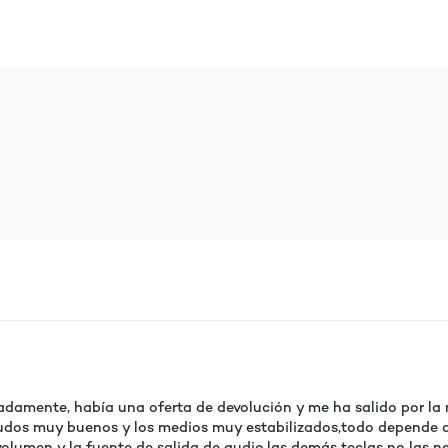
adamente, había una oferta de devolución y me ha salido por la
udos muy buenos y los medios muy estabilizados,todo depende de
olumen y la fuente de salida de audio,las demás teclas no las nec