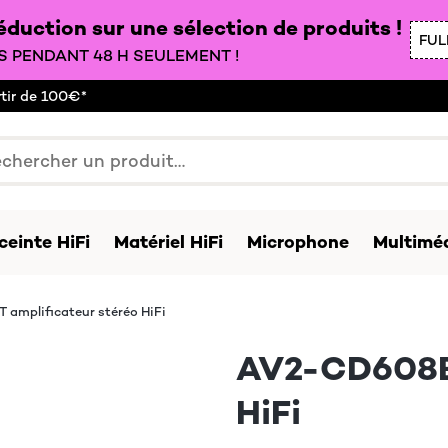
duction sur une sélection de produits !
FUL
 PENDANT 48 H SEULEMENT !
rtir de 100€*
ceinte HiFi
Matériel HiFi
Microphone
Multiméd
amplificateur stéréo HiFi
AV2-CD608BT
HiFi