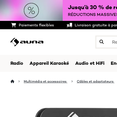
Jusqu’à 30 % de ré
RÉDUCTIONS MASSIVES
Paiements flexibles
Livraison gratuite à pa
Radio
Appareil Karaoké
Audio et HiFi
En
Multimédia et accessoires
Câbles et adaptateurs