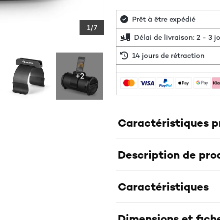
Prêt à être expédié
1/7
Délai de livraison: 2 - 3 
14 jours de rétraction
+2
Caractéristiques p
Description de pro
Caractéristiques
Dimensions et fich