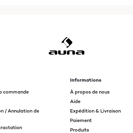
e Idee witzig, durch eine Halterung und Aufsetzen eines Tablets 
m Lautsprecher besser augehoben, als dass es irgendwo rumliegt.
tz verschraubt. Mit den Geräten - also Lautsprecher und Tablet 
ratzen kann. Auch ein Verrutschen wird wirksam vermieden. Natürl
te man? Doch bestimmt kommen mir mit der Zeit noch ein paar 
st der Halter meines Erachtens tatsächlich mehr als ein Gimmick
Informations
 la commande
À propos de nous
Aide
n / Annulation de
Expédition & Livraison
e
Paiement
tractation
Produits