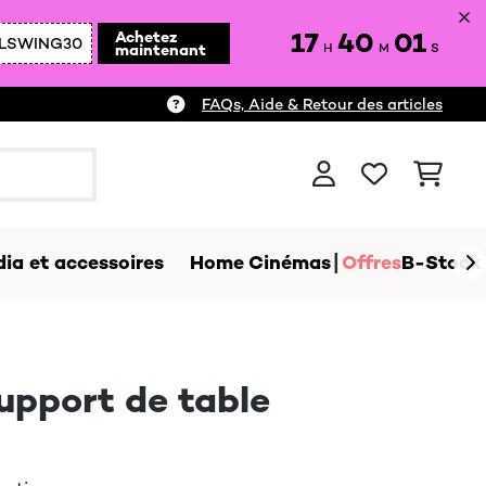
17
40
00
Achetez
LSWING30
maintenant
H
M
S
FAQs, Aide & Retour des articles
ia et accessoires
Home Cinémas
Offres
B-Stock
upport de table