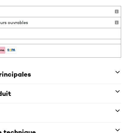
jours ouvrables
rincipales
duit
e technique