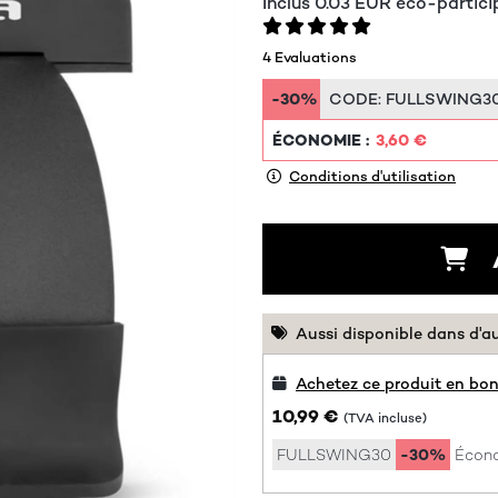
Inclus
0.03
EUR
éco-partici
4 Evaluations
-30%
CODE:
FULLSWING3
ÉCONOMIE :
3,60 €
Conditions d'utilisation
Aussi disponible dans d'a
Achetez ce produit en bon
10,99 €
(TVA incluse)
FULLSWING30
-30%
Écono