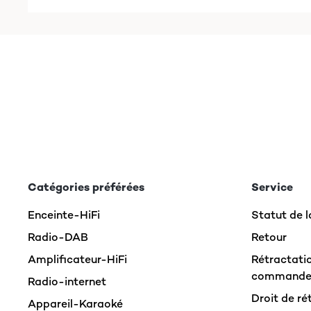
AVIS VÉRIFIÉ
18/11/2015
Als glücklicher Besitzer von Dr. Beat fand ich di
tatsächlich ist das Tablet im Partybetrieb auf de
Metallklammer ist sehr stabil und mit dem Aufsa
Silikon?) Teile in Berührung, so dass nichts verk
oder auch übers Bein stülpen - aber warum soll
(Röhren-)Lautsprecher der entsprechenden Größe i
Amazon-Benutzer
Catégories préférées
Service
Enceinte-HiFi
Statut de
Radio-DAB
Retour
Amplificateur-HiFi
Rétractatio
command
Radio-internet
Droit de ré
Appareil-Karaoké