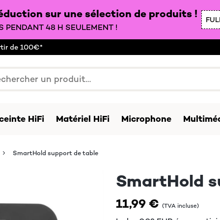
duction sur une sélection de produits !
FUL
 PENDANT 48 H SEULEMENT !
rtir de 100€*
ceinte HiFi
Matériel HiFi
Microphone
Multiméd
SmartHold support de table
SmartHold s
11,99 €
(TVA incluse)