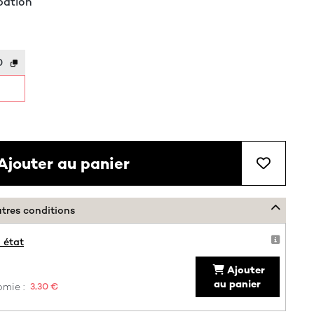
pation
0
Ajouter au panier
utres conditions
 état
Ajouter
au panier
mie :
3,30 €