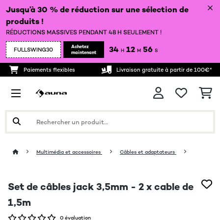
Jusqu’à 30 % de réduction sur une sélection de
produits !
RÉDUCTIONS MASSIVES PENDANT 48 H SEULEMENT !
Achetez
34
12
55
FULLSWING30
H
M
S
maintenant
Paiements flexibles
Livraison gratuite à partir de 100€*
Multimédia et accessoires
Câbles et adaptateurs
Set de câbles jack 3,5mm - 2 x cable de
1,5m
0 évaluation