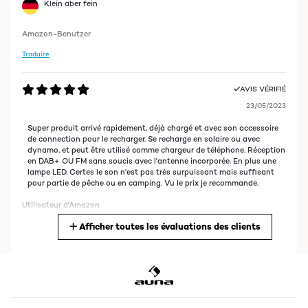
Klein aber fein
Amazon-Benutzer
Traduire
AVIS VÉRIFIÉ
23/05/2023
Super produit arrivé rapidement, déjà chargé et avec son accessoire
de connection pour le recharger. Se recharge en solaire ou avec
dynamo, et peut être utilisé comme chargeur de téléphone. Réception
en DAB+ OU FM sans soucis avec l'antenne incorporée. En plus une
lampe LED. Certes le son n'est pas très surpuissant mais suffisant
pour partie de pêche ou en camping. Vu le prix je recommande.
Utilisateur d'Amazon
Afficher toutes les évaluations des clients
Traduire
AVIS VÉRIFIÉ
18/05/2023
La usamos el finde pasado cuando fuimos por ahí en la furgo y