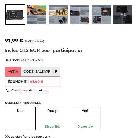
+1
91,99 €
(TVA incluse)
Inclus
0.13
EUR
éco-participation
RÉF PRODUIT: 10037798
-45%
CODE:
SALE45P
ÉCONOMIE :
41,40 €
Conditions d'utilisation
COULEUR PRINCIPALE:
Noir
Rouge
Vert
Disponible
Disponible
Que signifient les statuts ?