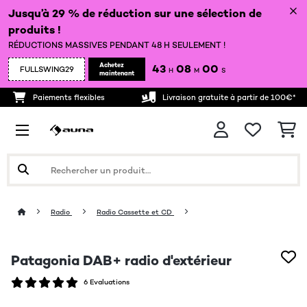
Jusqu’à 29 % de réduction sur une sélection de
produits !
RÉDUCTIONS MASSIVES PENDANT 48 H SEULEMENT !
Achetez
43
07
59
FULLSWING29
H
M
S
maintenant
Paiements flexibles
Livraison gratuite à partir de 100€*
Radio
Radio Cassette et CD
Patagonia DAB+ radio d'extérieur
6 Evaluations