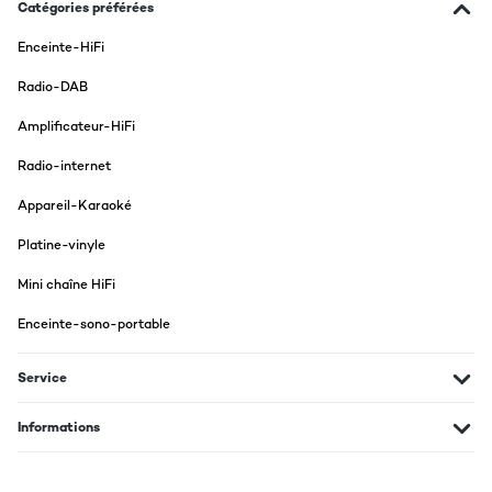
dormimos fuera y no queremos gastar la batería de música de la
Catégories préférées
furgoneta pero podíamos cargar este aparato en movimiento y con
el cable está genial. Pero luego descubrimos que también carga con
Enceinte-HiFi
luz solar porque tiene un mini panel solar en la parte de arriba.
Además la batería dura mucho. Tiene una luz que se carga
Radio-DAB
manualmente con manivela, también tiene para conectar USB,
antena para sintonizar la radio... Me parece muy práctica y me gusta
Amplificateur-HiFi
mucho
Usuario/a de amazon
Radio-internet
Traduire
Appareil-Karaoké
Platine-vinyle
AVIS VÉRIFIÉ
07/05/2023
Mini chaîne HiFi
Wer ein Outdoor-Radio ohne Akku oder Batterie sucht, ist hier
Enceinte-sono-portable
sehr zufrieden. Klangqualität zufriedenstellend. Sender
störungsfrei - sehr gut!
Service
Amazon-Benutzer
Traduire
Informations