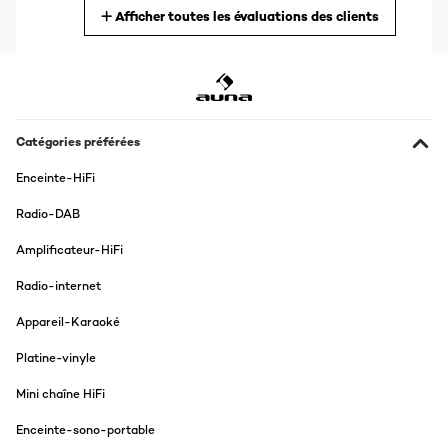
Afficher toutes les évaluations des clients
Traduire
AVIS VÉRIFIÉ
08/12/2025
Sehr schönes retro Musikteil bestehend aus Radio, CD Player,
Kassettenrecorder uns Schallplattenspieler. Die Lautsprecher
Catégories préférées
sind für hohen Musikgenus etwas zu schwach.
Enceinte-HiFi
Amazon-Benutzer
Radio-DAB
Traduire
Amplificateur-HiFi
AVIS VÉRIFIÉ
Radio-internet
04/12/2025
Appareil-Karaoké
Super Gerät
Platine-vinyle
Amazon-Benutzer
Mini chaîne HiFi
Traduire
Enceinte-sono-portable
AVIS VÉRIFIÉ