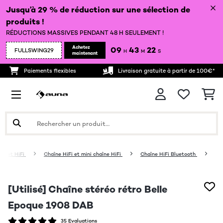
Jusqu’à 29 % de réduction sur une sélection de
produits !
RÉDUCTIONS MASSIVES PENDANT 48 H SEULEMENT !
Achetez
09
43
20
FULLSWING29
H
M
S
maintenant
Paiements flexibles
Livraison gratuite à partir de 100€*
io et HiFi
Chaîne HiFi et mini chaîne HiFi
Chaîne HiFi Bluetooth
[Utilisé] Chaîne stéréo rétro Belle
Epoque 1908 DAB
35 Evaluations