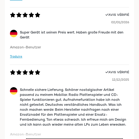
AVIS VÉRIFIÉ
02/01/2026
Super Gerät ist seinen Preis wert. Haben große Freude mit den
Gerät
Amazon-Benutzer
Traduire
AVIS VÉRIFIÉ
12/12/2025
Schnelle sichere Lieferung. Schöner nostalgischer Artikel
passend zu meinem Mobiliar. Radio Plattenspieler und CD-
Spieler funktionieren gut. Aufnahmefunktion habe ich noch
nicht getestet. Deutsches verständliches Handbuch. Was ich
noch machen werde: Beim Hersteller nachfragen nach einer
Ersatznadel für den Plattenspieler und einer Ersatz-
Fernbedienung. Ton etwas schwach. Ich erfreue mich am Design
und ich kann auch wieder meine alten LPs zum Leben erwecken.
Amazon-Benutzer