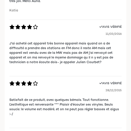
très joli. Merci Auna.
Katia
AVIS VÉRIFIÉ
11/03/2016
J'ai acheté cet appareil très bonne appareil mais quand on a de
difficulté a prendre des stations en FM donc il reste AM mais cet
appareil est vendu avec de la MW mais pas de AM j'ai renvoyé cet
appareil et on ma renvoyé le mçeme dommage qu il n y est pas de
technicien a notre écoute dois- je appeler Julien Courbet?
AVIS VÉRIFIÉ
28/12/2015
Satisfait de ce produit, avec quelques bémols. Tout fonctionne.
L'esthétique est renversante *** Plaisir d'écouter ses vinyles. Seuls
soucis: le volume est modéré, et on ne peut pas régler basses et aigus
:-/