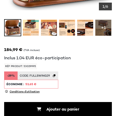
1/6
+1
184,99 €
(TVA incluse)
Inclus
1.04
EUR
éco-participation
RÉF PRODUIT: 53029995
-29%
CODE:
FULLSWING29
ÉCONOMIE :
53,65 €
Conditions d'utilisation
Ajouter au panier