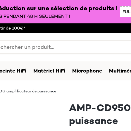
duction sur une sélection de produits !
FUL
 PENDANT 48 H SEULEMENT !
rtir de 100€*
ceinte HiFi
Matériel HiFi
Microphone
Multiméd
G amplificateur de puissance
AMP-CD950 D
puissance