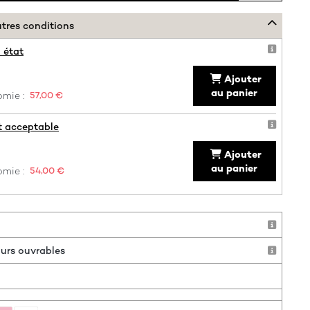
utres conditions
 état
Ajouter
au panier
mie :
57,00 €
t acceptable
Ajouter
au panier
mie :
54,00 €
jours ouvrables