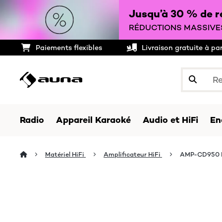
Jusqu’à 30 % de ré
RÉDUCTIONS MASSIVES
Paiements flexibles
Livraison gratuite à pa
Radio
Appareil Karaoké
Audio et HiFi
En
Matériel HiFi
Amplificateur HiFi
AMP-CD950 D