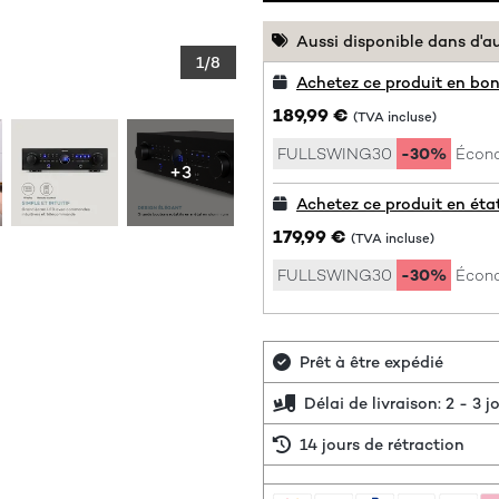
Aussi disponible dans d'a
1/8
Achetez ce produit en bon
189,99 €
(TVA incluse)
FULLSWING30
-30%
Écono
+3
Achetez ce produit en éta
179,99 €
(TVA incluse)
FULLSWING30
-30%
Écono
Prêt à être expédié
Délai de livraison: 2 - 3 
14 jours de rétraction