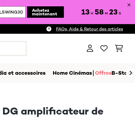
13
58
22
Achetez
LSWING30
maintenant
H
M
S
FAQs, Aide & Retour des articles
ia et accessoires
Home Cinémas
Offres
B-Stock
G amplificateur de