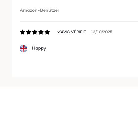
Amazon-Benutzer
AVIS VÉRIFIÉ
13/10/2025
Happy
Amazon user
AVIS VÉRIFIÉ
19/06/2023
Used this for 4 ceiling mounted speakers and the
Amazon user