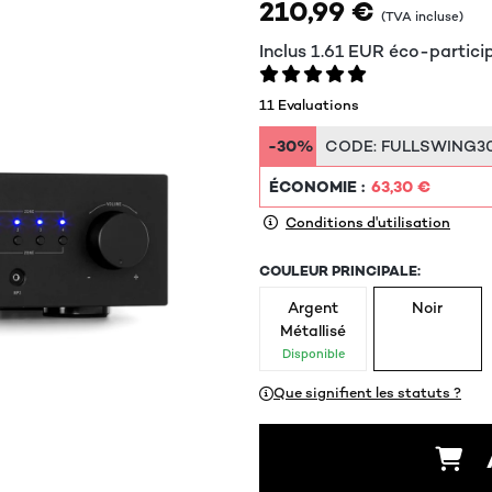
210,99 €
(TVA incluse)
Inclus
1.61
EUR
éco-partici
11 Evaluations
-30%
CODE:
FULLSWING3
ÉCONOMIE :
63,30 €
Conditions d'utilisation
COULEUR PRINCIPALE:
Argent
Noir
Métallisé
Disponible
Que signifient les statuts ?