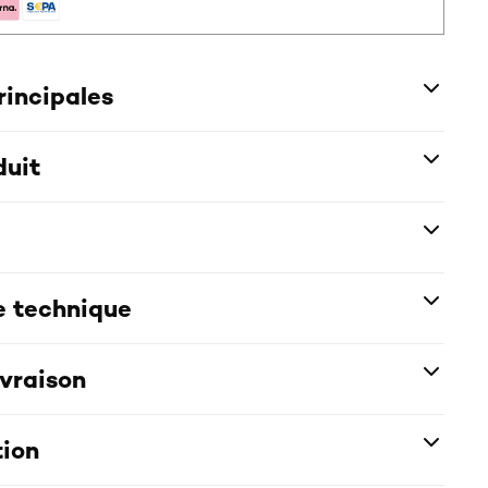
rincipales
duit
e technique
ivraison
tion